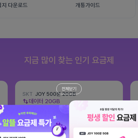
식지 다운로드
개통가이드
지금 많이 찾는 인기 요금제
전체닫기
SKT
JOY 500분 20GB
데이터
20GB
통화 500분
문자 100건
월 8,800원
/ 평생할인