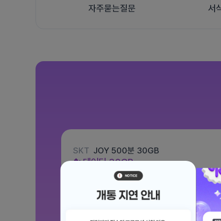
자주묻는질문
서
SKT
JOY 500분 30GB
데이터
30GB
통화 500분
문자 100건
월 12,100원
/ 평생할인