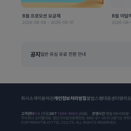
8월 프로모션 요금제
8월 이달
2026-08-08 ~ 2026-08-31
2026-08-
공지
일반 유심 유료 전환 안내
회사소개
이용약관
개인정보처리방침
불법스팸대응센터
명의
고객센터
114
(무료)
SKT
1566-8692
(유료)
운영시간
평일 09시30분 -
주식회사 조이텔
대표: 정민기
사업자등록번호: 886-87-00313
경기도 부천시
COPYRIGHT©JOYTEL CO.LTD. ALL RIGHTS RESERVED.