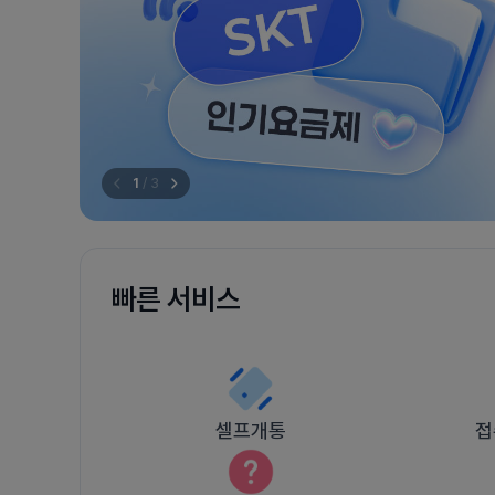
1
/
3
빠른 서비스
셀프개통
접