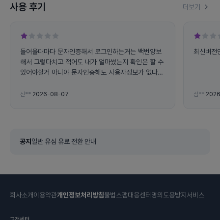
사용 후기
더보기
들어올때마다 문자인증해서 로그인하는거는 백번양보
최신버전인
해서 그렇다치고 적어도 내가 얼마썼는지 확인은 할 수
있어야할거 아니야 문자인증해도 사용자정보가 없다고
나오고 로딩이 되지가 않는데 이용할 수없는 시스템의
존재의의가 뭐임 대체 아니 사용량 조회가 불가능한데
신**
2026-08-07
심**
2026
왜 있냐고요 그럼 무슨 쓸모인데
공지
일반 유심 유료 전환 안내
회사소개
이용약관
개인정보처리방침
불법스팸대응센터
명의도용방지서비스
고객센터