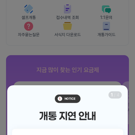
셀프개통
접수내역 조회
1:1문의
자주묻는질문
서식지 다운로드
개통가이드
지금 많이 찾는 인기 요금제
SKT
조이 음성자유 7GB
SK
1
/
4
데이터
7GB
통화 기본제공
문자 100건
통화
월 3,300원
월
/ 평생할인
전체보기