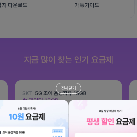
식지 다운로드
개통가이드
지금 많이 찾는 인기 요금제
전체닫기
SKT
5G 조이 음성자유 15GB
데이터
15GB
통화 기본제공
문자 100건
월 6,600원
/ 평생할인