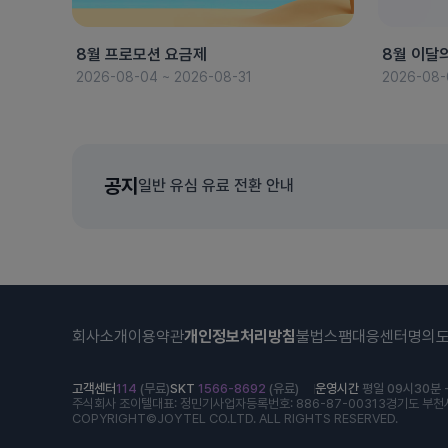
8월 프로모션 요금제
8월 이달
2026-08-04 ~ 2026-08-31
2026-08-
공지
일반 유심 유료 전환 안내
회사소개
이용약관
개인정보처리방침
불법스팸대응센터
명의
고객센터
114
(무료)
SKT
1566-8692
(유료)
운영시간
평일 09시30분 -
주식회사 조이텔
대표: 정민기
사업자등록번호: 886-87-00313
경기도 부천시
COPYRIGHT©JOYTEL CO.LTD. ALL RIGHTS RESERVED.