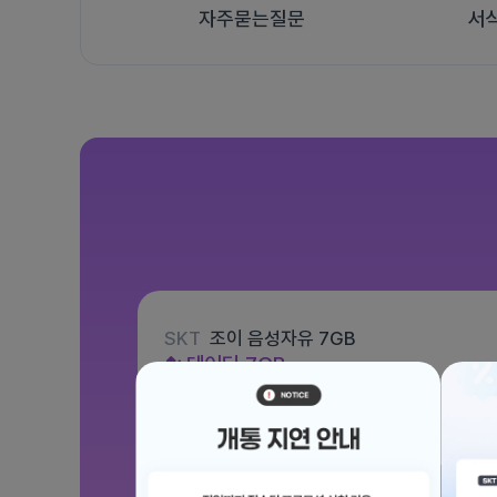
자주묻는질문
서
SKT
조이 음성자유 7GB
데이터
7GB
통화 기본제공
문자 100건
월 3,300원
/ 평생할인