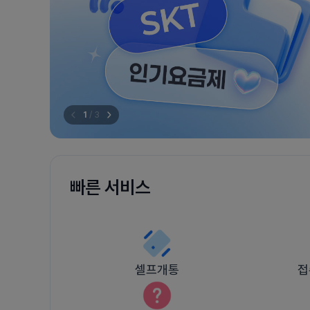
1
/
3
빠른 서비스
셀프개통
접