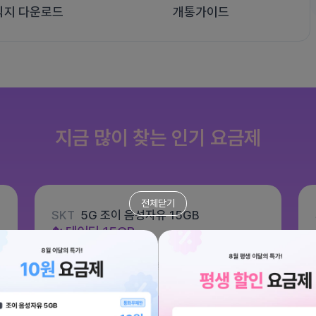
식지 다운로드
개통가이드
지금 많이 찾는 인기 요금제
전체닫기
SKT
5G 조이 음성자유 15GB
데이터
15GB
통화 기본제공
문자 100건
월 6,600원
/ 평생할인