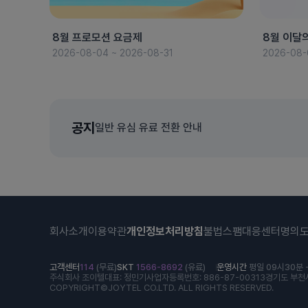
8월 프로모션 요금제
8월 이달
2026-08-04 ~ 2026-08-31
2026-08-
공지
일반 유심 유료 전환 안내
회사소개
이용약관
개인정보처리방침
불법스팸대응센터
명의
고객센터
114
(무료)
SKT
1566-8692
(유료)
운영시간
평일 09시30분 -
주식회사 조이텔
대표: 정민기
사업자등록번호: 886-87-00313
경기도 부천시
COPYRIGHT©JOYTEL CO.LTD. ALL RIGHTS RESERVED.