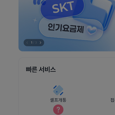
1
/
3
빠른 서비스
셀프개통
접