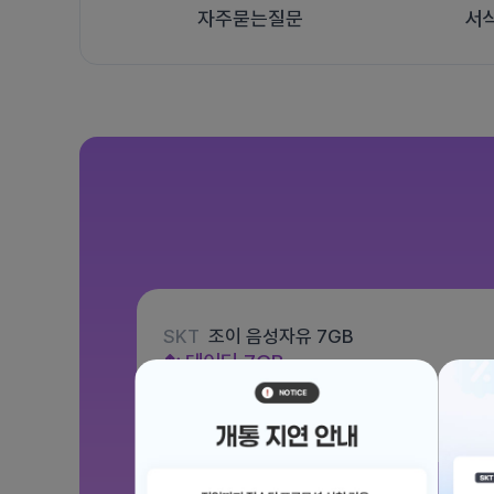
자주묻는질문
서
SKT
조이 음성자유 7GB
데이터
7GB
통화 기본제공
문자 100건
월 3,300원
/ 평생할인