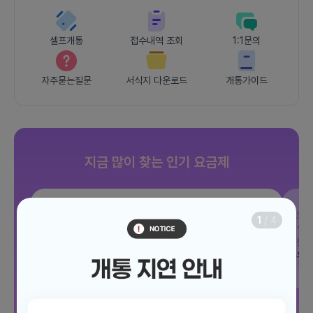
셀프개통
접수내역 조회
1:1문의
자주묻는질문
서식지 다운로드
개통가이드
지금 많이 찾는 인기 요금제
SKT
JOY 500분 30GB
SK
1
/
4
데이터
30GB
통화 500분
문자 100건
통화
월 12,100원
월
/ 평생할인
전체보기