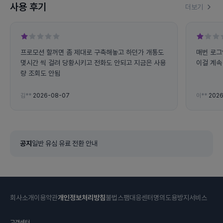
사용 후기
더보기
프로모션 할꺼면 좀 제대로 구축해놓고 하던가 개통도
매번 로그
몇시간 씩 걸려 당황시키고 전화도 안되고 지금은 사용
이걸 계속 
량 조회도 안됨
김**
2026-08-07
이**
2026
공지
일반 유심 유료 전환 안내
회사소개
이용약관
개인정보처리방침
불법스팸대응센터
명의도용방지서비스
고객센터