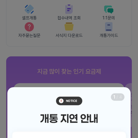
셀프개통
접수내역 조회
1:1문의
자주묻는질문
서식지 다운로드
개통가이드
지금 많이 찾는 인기 요금제
SKT
조이 음성자유 7GB
SK
1
/
4
데이터
7GB
통화 기본제공
문자 100건
통화
월 3,300원
월
/ 평생할인
전체보기