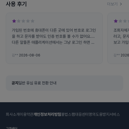
사용 후기
더보기
가입된 번호에 휴대폰이 다른 곳에 있어 번호로 로그인
조회자체가
을 하고 문자를 받아도 인증 번호를 볼 수가 없어요....
러고, 문
다른 알뜰폰 애플리케이션에서는 그냥 로그인 하면 사
보고 가입
용량 조회가 가능하는데 왜 전화번호로 로그인 하라고
하면 불편해요... 그리고 앱에서 자꾸 튕겨지고 문자 인
김**
2026-08-06
김**
2026
증 번호도 잘 오지도 않아요
공지
일반 유심 유료 전환 안내
회사소개
이용약관
개인정보처리방침
불법스팸대응센터
명의도용방지서비스
고객센터