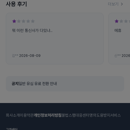
사용 후기
더보기
뭐 이런 통신사가 다있냐..
에휴
김**
2026-08-09
신**
2026
공지
일반 유심 유료 전환 안내
회사소개
이용약관
개인정보처리방침
불법스팸대응센터
명의도용방지서비스
고객센터