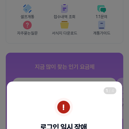
셀프개통
접수내역 조회
1:1문의
자주묻는질문
서식지 다운로드
개통가이드
지금 많이 찾는 인기 요금제
SKT
JOY 500분 30GB
SK
1
/
4
데이터
30GB
통화 500분
문자 100건
통화
월 12,100원
월
/ 평생할인
전체보기