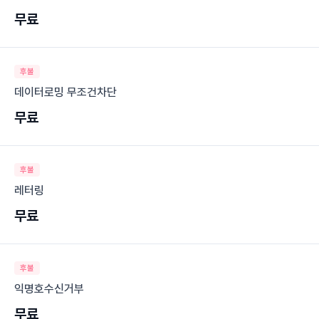
무료
후불
데이터로밍 무조건차단
무료
후불
레터링
무료
후불
익명호수신거부
무료