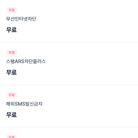
후불
무선인터넷차단
무료
후불
스팸ARS차단플러스
무료
후불
해외SMS발신금지
무료
후불