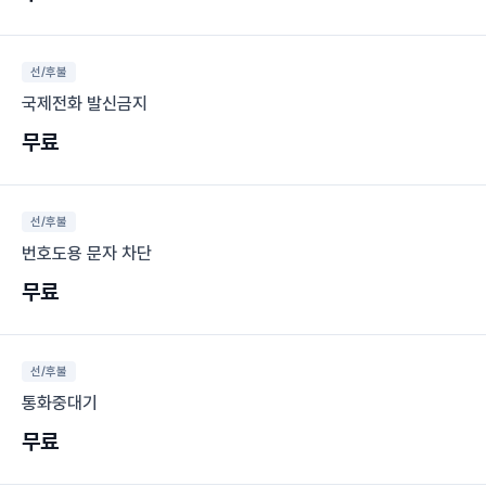
선/후불
국제전화 발신금지
무료
선/후불
번호도용 문자 차단
무료
선/후불
통화중대기
무료