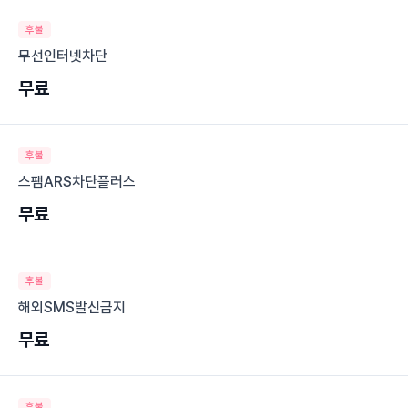
후불
무선인터넷차단
무료
후불
스팸ARS차단플러스
무료
후불
해외SMS발신금지
무료
후불