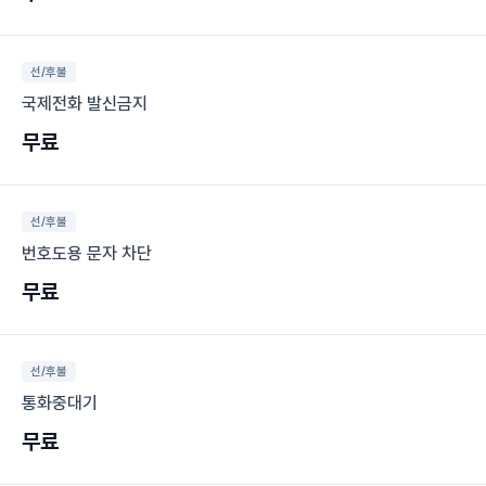
선/후불
국제전화 발신금지
무료
선/후불
번호도용 문자 차단
무료
선/후불
통화중대기
무료