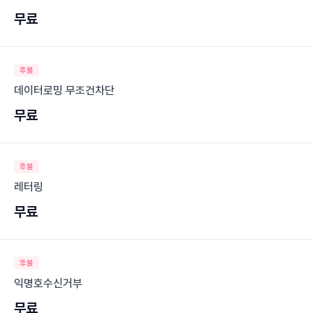
무료
후불
데이터로밍 무조건차단
무료
후불
레터링
무료
후불
익명호수신거부
무료