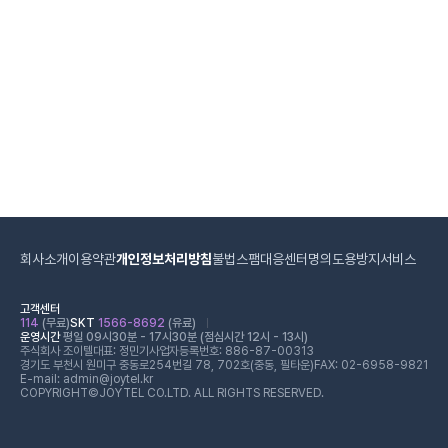
회사소개
이용약관
개인정보처리방침
불법스팸대응센터
명의도용방지서비스
고객센터
114
(무료)
SKT
1566-8692
(유료)
운영시간
평일 09시30분 - 17시30분 (점심시간 12시 - 13시)
주식회사 조이텔
대표: 정민기
사업자등록번호: 886-87-00313
경기도 부천시 원미구 중동로254번길 78, 702호(중동, 필타운)
FAX: 02-6958-9821
E-mail: admin@joytel.kr
COPYRIGHT©JOYTEL CO.LTD. ALL RIGHTS RESERVED.