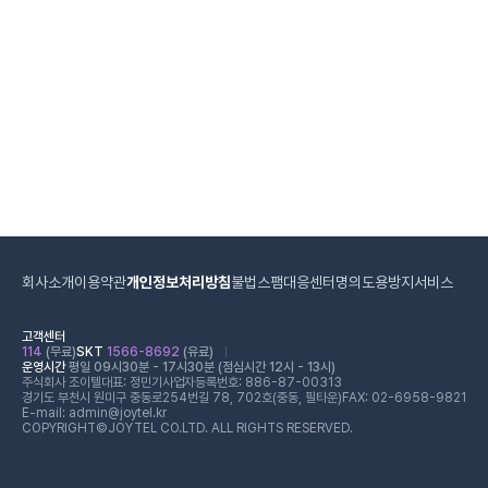
회사소개
이용약관
개인정보처리방침
불법스팸대응센터
명의도용방지서비스
고객센터
114
(무료)
SKT
1566-8692
(유료)
운영시간
평일 09시30분 - 17시30분 (점심시간 12시 - 13시)
주식회사 조이텔
대표: 정민기
사업자등록번호: 886-87-00313
경기도 부천시 원미구 중동로254번길 78, 702호(중동, 필타운)
FAX: 02-6958-9821
E-mail: admin@joytel.kr
COPYRIGHT©JOYTEL CO.LTD. ALL RIGHTS RESERVED.