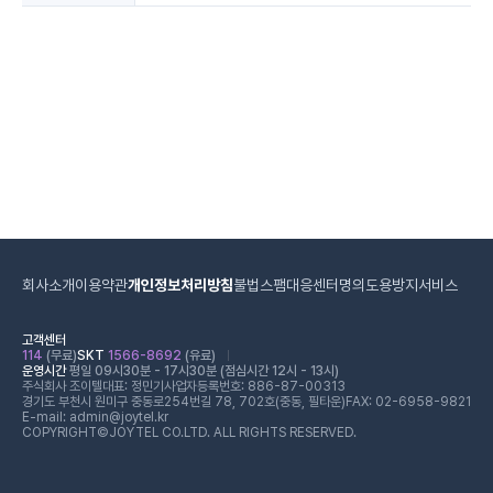
회사소개
이용약관
개인정보처리방침
불법스팸대응센터
명의도용방지서비스
고객센터
114
(무료)
SKT
1566-8692
(유료)
운영시간
평일 09시30분 - 17시30분 (점심시간 12시 - 13시)
주식회사 조이텔
대표: 정민기
사업자등록번호: 886-87-00313
경기도 부천시 원미구 중동로254번길 78, 702호(중동, 필타운)
FAX: 02-6958-9821
E-mail: admin@joytel.kr
COPYRIGHT©JOYTEL CO.LTD. ALL RIGHTS RESERVED.