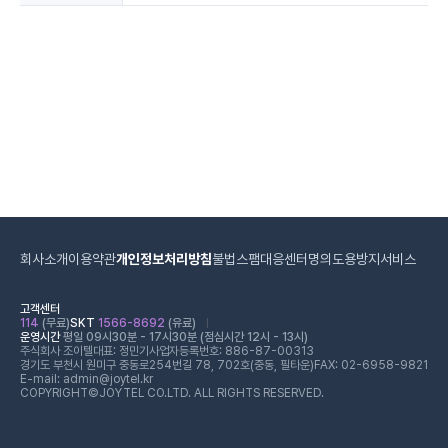
회사소개
이용약관
개인정보처리방침
불법스팸대응센터
명의도용방지서비스
고객센터
114
(무료)
SKT
1566-8692
(유료)
운영시간
평일 09시30분 - 17시30분 (점심시간 12시 - 13시)
주식회사 조이텔
대표: 정민기
사업자등록번호: 886-87-00313
경기도 부천시 원미구 중동로254번길 78, 702호(중동, 필타운)
FAX: 02-6958-9821
E-mail: admin@joytel.kr
COPYRIGHT©JOYTEL CO.LTD. ALL RIGHTS RESERVED.