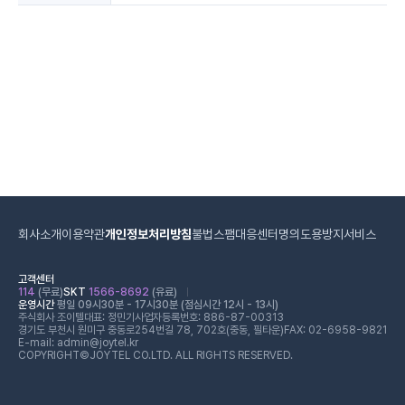
회사소개
이용약관
개인정보처리방침
불법스팸대응센터
명의도용방지서비스
고객센터
114
(무료)
SKT
1566-8692
(유료)
운영시간
평일 09시30분 - 17시30분 (점심시간 12시 - 13시)
주식회사 조이텔
대표: 정민기
사업자등록번호: 886-87-00313
경기도 부천시 원미구 중동로254번길 78, 702호(중동, 필타운)
FAX: 02-6958-9821
E-mail: admin@joytel.kr
COPYRIGHT©JOYTEL CO.LTD. ALL RIGHTS RESERVED.