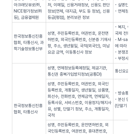
아크래딧뷰로㈜,
처, 이메일, 신용거래정보, 신용도 판단
- 실명인증
NICE평가정보㈜
정보(연체, 대지급, 부도 등 정보), 신용
- 연체정보
등), 금융결제원
등급(평점), 분리보관 정보
- 복지, 
성명, 주민등록번호, 여권번호, 운전면
국제 전화사
한국정보통신진흥
허번호, 외국인등록번호, 신분증 기재사
- M-sa
협회, 타통신사, 과
항, 주소, 생년월일, 국적(외국인), 미납
에 따라 S
학기술정보통신부
요금 금액, 이동통신사 정보
- 분쟁조정
- 부정사용
성명, 연체정보등록예정일, 제공기관,
통신요금 연
통신권 중복가입방지정보(공통DI)
성명, 주민등록번호, 여권번호, 외국인
등록번호, 개통일자, 생년월일, 상품명,
- 방송통신
회선수, 전화번호, 연체금액, 연체일자,
- 분신 단
등록사유, 서비스번호, 이용정지/해지사
한국정보통신진흥
(단말기 분
유, 성별, 단말기 정보, 주소, 개통일자,
협회, 타통신사
국적
성명, 주민등록번호, 운전면허번호, 외
국인등록번호, 여권번호, 휴대폰번호,