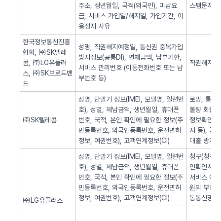
주소, 생년월일, 국적(외국인), 미납요
스팸문자 발
금, 서비스 가입일/해지일, 가입기간, 이
용정지 사유
한국정보통신진흥
성명, 직권해지예정일, 통신권 중복가입
협회, ㈜SK텔레
방지정보(공통DI), 연체금액, 납부기한,
콤, ㈜LG유플러
직권해지 알
서비스 관리번호 (이동전화번호 또는 납
스, ㈜SK브로드밴
부번호 등)
드
성명, 단말기 정보(IMEI, 모델명, 일련번
로밍, 통화
호), 성별, 체납금액, 생년월일, 휴대폰
불량 회원의
㈜SK텔레콤
번호, 국적, 본인 확인에 필요한 정보(주
정보확인, 
민등록번호, 외국인등록번호, 운전면허
지 등), 
정보, 여권번호), 고객연계정보(CI)
대출 방지,
성명, 단말기 정보(IMEI, 모델명, 일련번
청구(청구서 
호), 성별, 체납금액, 생년월일, 휴대폰
인확인서비스
번호, 국적, 본인 확인에 필요한 정보(주
서비스 이용
민등록번호, 외국인등록번호, 운전면허
원의 부정 
정보, 여권번호), 고객연계정보(CI)
동통신망 제
㈜LG유플러스