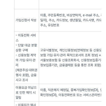
이름, 주민등록번호, 비상연락처, e-mail 주소,
가입신청서 작성
일자), 주소, 카드정보, 생년월일, 카드사명, 카드번
주소, 유심번호
- 이동전화 서비
스
- 단말 대금 분할
상환 구매
고유식별정보, 개인신용정보(연체정보 등 신용도 판
- 신용보험 계약
보험 가입·유지·관리 목적으로서의 조회 정보) ※
의 가입·유지·관
서울보증보험 등 신용조회회사, 신용정보집중기관 
리
정보집중기관, 금융결제원 등을 통한 조회 포함)로
(채권추심·대위권
행사 포함), 금융
사고 조사
이용요금 미납으
이름, 직권해지 예정일, 중복가입확인정보(DI), 
로 인한 해지 시
확인정보(DI), 이동전화번호 또는 서비스관리번호
알림
- 이용자가 웹사