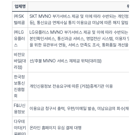
업체명
위탁
㈜SK
SKT MVNO 부가서비스 제공 및 이에 따라 수반되는 개인정보 
텔레콤
등), 통신요금 연체사실 통지 이용요금 미납에 따른 해지 알림 업
㈜LG
LG유플러스 MVNO 부가서비스 제공 및 이에 따라 수반되는 개인
유플러
본인확인서비스, 통신과금 서비스, 영업전산 시스템, 이용자 및 서
스
을 위한 유관부서 연동, 서비스 만족도 조사, 통화품질 개선을 위
비전모
바일(대
선/후불 MVNO 서비스 재제공 위탁(대리점)
리점)
한국정
보통신
개인신용정보 전송요구에 따른 (거점)중계기관 이용
진흥협
회
F&U신
이용요금 청구서 출력, 우편/이메일 발송, 미납요금의 회수(채권추
용정보
다우데
이타(키
온라인 홈페이지 유심 결제 대행
움페이)