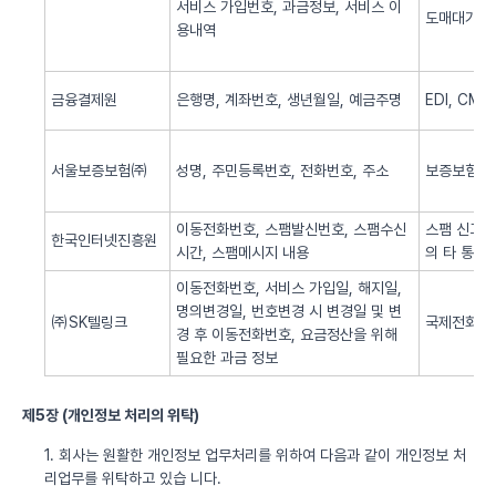
서비스 가입번호, 과금정보, 서비스 이
도매대가 
용내역
금융결제원
은행명, 계좌번호, 생년월일, 예금주명
EDI, CM
서울보증보험㈜
성명, 주민등록번호, 전화번호, 주소
보증보험 
이동전화번호, 스팸발신번호, 스팸수신
스팸 신고 
한국인터넷진흥원
시간, 스팸메시지 내용
의 타 통신
이동전화번호, 서비스 가입일, 해지일,
명의변경일, 번호변경 시 변경일 및 변
㈜SK텔링크
국제전화 서
경 후 이동전화번호, 요금정산을 위해
필요한 과금 정보
제5장 (개인정보 처리의 위탁)
1. 회사는 원활한 개인정보 업무처리를 위하여 다음과 같이 개인정보 처
리업무를 위탁하고 있습 니다.