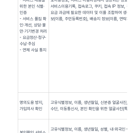
- 서비스 제공을
호이동정보, 서비스 이용과정에서 생성되는 정보(발·
위한 본인 식별·
서비스이용기록, 접속로그, 쿠키, 접속 IP 정보, 
인증
요금 과금에 필요한 데이터 및 이를 조합하여 생성되
- 서비스 풀짐 확
보(이름, 주민등록번호), 배송지 정보(이름, 연락처, 
인·개선, 상담·불
만·기기변경 처리
- 요금정산·청구·
수납·추심
- 연체 사실 통지
명의도용 방지,
고유식별정보, 이름, 생년월일, 신분증 얼굴사진, 신
가입의사 확인
수단, 이동통신사, 본인 확인을 위한 얼굴사진(특징정
고유식별정보, 이름, 생년월일, 성별, 내·외국인 여
본인확인 서비스