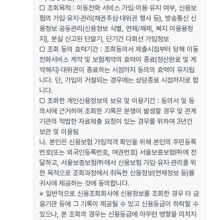
□ 조회목적 : 이동전화 서비스 가입·이용·유지 여부, 신용보
험의 가입·유지·관리(채권추심·대위권 행사 등), 방송통신 신
용정보 공동관리(신용정보 식별, 연체/해제, 복지 이용용정
지), 분실 신고된 단말기, 단기간 다회선 가입정보
□ 조회 동의 효력기간 : 조회동의서 제출시점부터 당해 이동
전화서비스 계약 및 보험계약의 효력이 종료(정산완료 및 계
약해지)·대위권이 종료하는 시점까지 동의의 효력이 유지됩
니다. 단, 가입이 거절되는 경우에는 상담종료 시점까지로 합
니다.
□ 조회한 개인신용정보의 보유 및 이용기간 : 동의서 및 동
의서에 근거하여 조회한 기록은 분쟁이 발생할 경우 및 관계
기관의 적법한 자료제출 요청이 있는 경우를 위하여 3년간
보관 및 이용됨
나. 본인은 신용보험 가입적격 확인을 위해 본인의 주민등록
번호(또는 외국인등록번호, 여권번호) 서울보증보험㈜에 전
달하고, 서울보증보험㈜에서 신용보험 가입·유지·관리를 위
한 목적으로 조회과정에서 취득한 신용정보(연체정보 등)를
귀사에 제공하는 것에 동의합니다.
※ 일반적으로 신용조회회사에 신용정보를 조회한 경우 타 금
융기관 등에 그 기록이 제공될 수 있고 신용등급이 하락할 수
있으나, 본 조회의 경우는 신용등급에 아무런 영향을 미치지