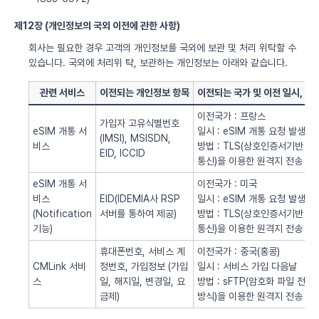
제12장 (개인정보의 국외 이전에 관한 사항)
회사는 필요한 경우 고객의 개인정보를 국외에 보관 및 처리 위탁할 수
있습니다. 국외에 처리위 탁, 보관하는 개인정보는 아래와 같습니다.
관련 서비스
이전되는 개인정보 항목
이전되는 국가 및 이전 일시, 방
이전국가 : 프랑스
가입자 고유식별번호
eSIM 개통 서
일시 : eSIM 개통 요청 발생시
(IMSI), MSISDN,
비스
방법 : TLS(상호인증서기반
EID, ICCID
통신)을 이용한 원격지 전송
eSIM 개통 서
이전국가 : 미국
비스
EID(IDEMIA사 RSP
일시 : eSIM 개통 요청 발생시
(Notification
서버를 통하여 제공)
방법 : TLS(상호인증서기반
기능)
통신)을 이용한 원격지 전송
휴대폰번호, 서비스 계
이전국가 : 중국(홍콩)
CMLink 서비
정번호, 가입정보 (가입
일시 : 서비스 가입 다음날
스
일, 해지일, 변경일, 요
방법 : sFTP(암호화 파일 전송
금제)
방식)을 이용한 원격지 전송