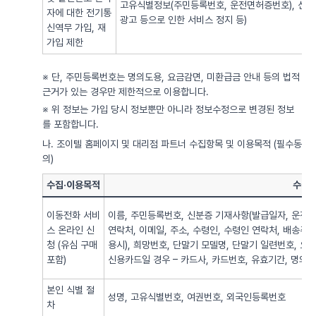
고유식별정보(주민등록번호, 운전면허증번호), 신용
자에 대한 전기통
광고 등으로 인한 서비스 정지 등)
신역무 가입, 재
가입 제한
※ 단, 주민등록번호는 명의도용, 요금감면, 미환급금 안내 등의 법적
근거가 있는 경우만 제한적으로 이용합니다.
※ 위 정보는 가입 당시 정보뿐만 아니라 정보수정으로 변경된 정보
를 포함합니다.
나. 조이텔 홈페이지 및 대리점 파트너 수집항목 및 이용목적 (필수동
의)
수집·이용목적
수집·
이동전화 서비
이름, 주민등록번호, 신분증 기재사항(발급일자, 운전면
스 온라인 신
연락처, 이메일, 주소, 수령인, 수령인 연락처, 배송주
청 (유심 구매
용시), 희망번호, 단말기 모델명, 단말기 일련번호, 요
포함)
신용카드일 경우 – 카드사, 카드번호, 유효기간, 명의자),
본인 식별 절
성명, 고유식별번호, 여권번호, 외국인등록번호
차