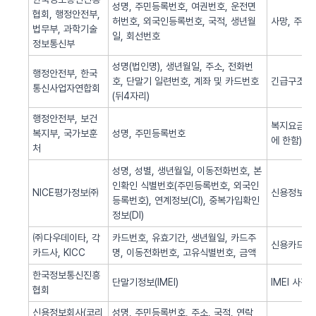
성명, 주민등록번호, 여권번호, 운전면
협회, 행정안전부,
허번호, 외국인등록번호, 국적, 생년월
사망, 주민
법무부, 과학기술
일, 회선번호
정보통신부
성명(법인명), 생년월일, 주소, 전화번
행정안전부, 한국
호, 단말기 일련번호, 계좌 및 카드번호
긴급구조(법
통신사업자연합회
(뒤4자리)
행정안전부, 보건
복지요금 감
복지부, 국가보훈
성명, 주민등록번호
에 한함)
처
성명, 성별, 생년월일, 이동전화번호, 본
인확인 식별번호(주민등록번호, 외국인
NICE평가정보㈜
신용정보 조
등록번호), 연계정보(CI), 중복가입확인
정보(DI)
㈜다우데이타, 각
카드번호, 유효기간, 생년월일, 카드주
신용카드 
카드사, KICC
명, 이동전화번호, 고유식별번호, 금액
한국정보통신진흥
단말기정보(IMEI)
IMEI 사전
협회
신용정보회사(코리
성명, 주민등록번호, 주소, 국적, 연락