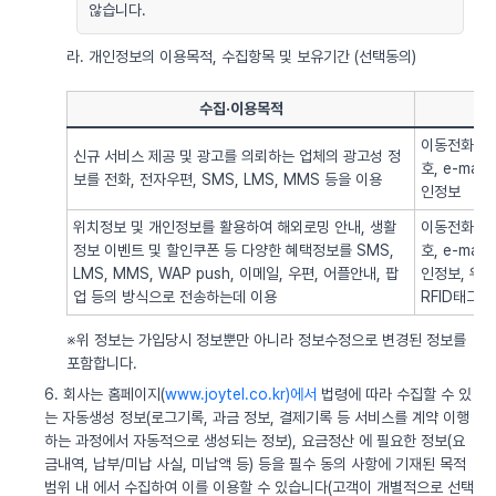
않습니다.
라. 개인정보의 이용목적, 수집항목 및 보유기간 (선택동의)
수집·이용목적
이동전화번호
신규 서비스 제공 및 광고를 의뢰하는 업체의 광고성 정
호, e-ma
보를 전화, 전자우편, SMS, LMS, MMS 등을 이용
인정보
위치정보 및 개인정보를 활용하여 해외로밍 안내, 생활
이동전화번호
정보 이벤트 및 할인쿠폰 등 다양한 혜택정보를 SMS,
호, e-ma
LMS, MMS, WAP push, 이메일, 우편, 어플안내, 팝
인정보, 위치정
업 등의 방식으로 전송하는데 이용
RFID태그 
※위 정보는 가입당시 정보뿐만 아니라 정보수정으로 변경된 정보를
포함합니다.
6. 회사는 홈페이지(
www.joytel.co.kr)에서
법령에 따라 수집할 수 있
는 자동생성 정보(로그기록, 과금 정보, 결제기록 등 서비스를 계약 이행
하는 과정에서 자동적으로 생성되는 정보), 요금정산 에 필요한 정보(요
금내역, 납부/미납 사실, 미납액 등) 등을 필수 동의 사항에 기재된 목적
범위 내 에서 수집하여 이를 이용할 수 있습니다(고객이 개별적으로 선택