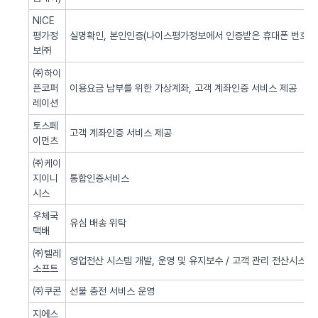
NICE
평가정
실명확인, 본인인증(나이스평가정보에서 인증받은 휴대폰 번호 사
보㈜
㈜하이
픈코퍼
이용요금 납부를 위한 가상계좌, 고객 계좌인증 서비스 제공
레이션
토스페
고객 계좌인증 서비스 제공
이먼츠
㈜케이
지이니
통합인증서비스
시스
우체국
유심 배송 위탁
택배
㈜텔레
영업전산 시스템 개발, 운영 및 유지보수 / 고객 관리 전산시스템 
소프트
㈜쿠콘
선불 충전 서비스 운영
지에스