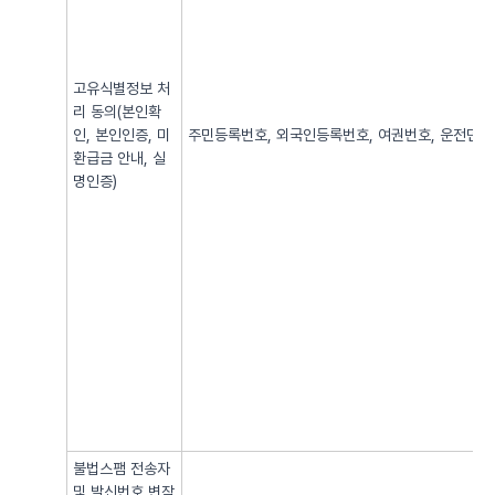
고유식별정보 처
리 동의(본인확
인, 본인인증, 미
주민등록번호, 외국인등록번호, 여권번호, 운전면허번
환급금 안내, 실
명인증)
불법스팸 전송자
및 발신번호 변작