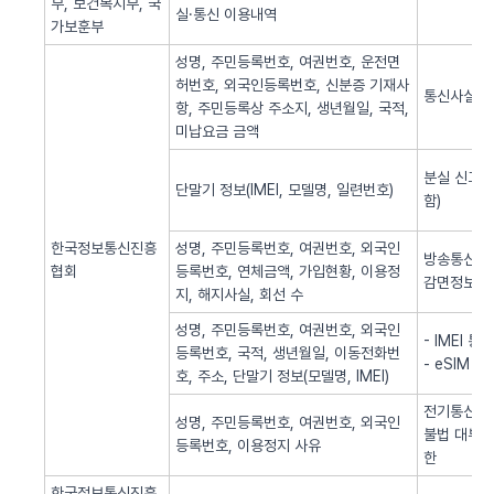
부, 보건복지부, 국
실·통신 이용내역
가보훈부
성명, 주민등록번호, 여권번호, 운전면
허번호, 외국인등록번호, 신분증 기재사
통신사실 
항, 주민등록상 주소지, 생년월일, 국적,
미납요금 금액
분실 신고된
단말기 정보(IMEI, 모델명, 일련번호)
함)
한국정보통신진흥
성명, 주민등록번호, 여권번호, 외국인
방송통신 신
협회
등록번호, 연체금액, 가입현황, 이용정
감면정보 
지, 해지사실, 회선 수
성명, 주민등록번호, 여권번호, 외국인
- IMEI 
등록번호, 국적, 생년월일, 이동전화번
- eSIM 
호, 주소, 단말기 정보(모델명, IMEI)
전기통신역무
성명, 주민등록번호, 여권번호, 외국인
불법 대부광
등록번호, 이용정지 사유
한
한국정보통신진흥