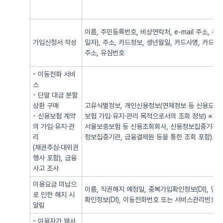
이름, 주민등록번호, 비상연락처, e-mail 주소,
가입신청서 작성
일자), 주소, 카드정보, 생년월일, 카드사명, 카드번
주소, 유심번호
- 이동전화 서비
스
- 단말 대금 분할
상환 구매
고유식별정보, 개인신용정보(연체정보 등 신용도 판
- 신용보험 계약
보험 가입·유지·관리 목적으로서의 조회 정보) ※
의 가입·유지·관
서울보증보험 등 신용조회회사, 신용정보집중기관 
리
정보집중기관, 금융결제원 등을 통한 조회 포함)로
(채권추심·대위권
행사 포함), 금융
사고 조사
이용요금 미납으
이름, 직권해지 예정일, 중복가입확인정보(DI), 
로 인한 해지 시
확인정보(DI), 이동전화번호 또는 서비스관리번호
알림
- 이용자가 웹사