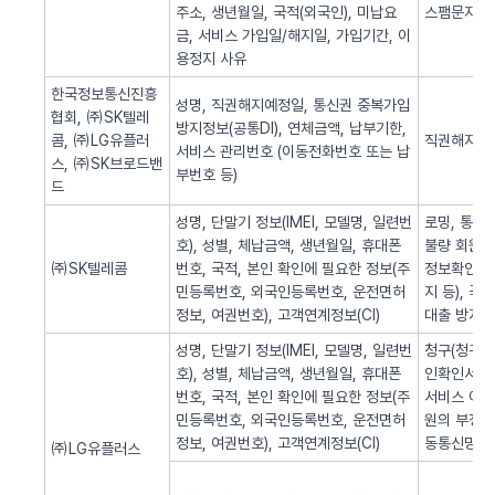
주소, 생년월일, 국적(외국인), 미납요
스팸문자 발
금, 서비스 가입일/해지일, 가입기간, 이
용정지 사유
한국정보통신진흥
성명, 직권해지예정일, 통신권 중복가입
협회, ㈜SK텔레
방지정보(공통DI), 연체금액, 납부기한,
콤, ㈜LG유플러
직권해지 알
서비스 관리번호 (이동전화번호 또는 납
스, ㈜SK브로드밴
부번호 등)
드
성명, 단말기 정보(IMEI, 모델명, 일련번
로밍, 통화
호), 성별, 체납금액, 생년월일, 휴대폰
불량 회원의
㈜SK텔레콤
번호, 국적, 본인 확인에 필요한 정보(주
정보확인, 
민등록번호, 외국인등록번호, 운전면허
지 등), 
정보, 여권번호), 고객연계정보(CI)
대출 방지,
성명, 단말기 정보(IMEI, 모델명, 일련번
청구(청구서 
호), 성별, 체납금액, 생년월일, 휴대폰
인확인서비스
번호, 국적, 본인 확인에 필요한 정보(주
서비스 이용
민등록번호, 외국인등록번호, 운전면허
원의 부정 
정보, 여권번호), 고객연계정보(CI)
동통신망 제
㈜LG유플러스