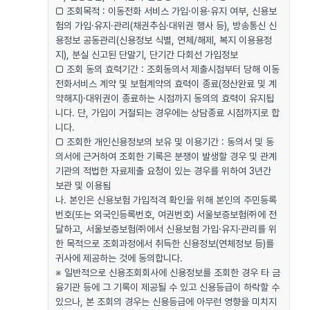
□ 조회목적 : 이동전화 서비스 가입·이용·유지 여부, 신용보
험의 가입·유지·관리(채권추심·대위권 행사 등), 방송통신 신
용정보 공동관리(신용정보 식별, 연체/해제, 복지 이용용정
지), 분실 신고된 단말기, 단기간 다회선 가입정보
□ 조회 동의 효력기간 : 조회동의서 제출시점부터 당해 이동
전화서비스 계약 및 보험계약의 효력이 종료(정산완료 및 계
약해지)·대위권이 종료하는 시점까지 동의의 효력이 유지됩
니다. 단, 가입이 거절되는 경우에는 상담종료 시점까지로 합
니다.
□ 조회한 개인신용정보의 보유 및 이용기간 : 동의서 및 동
의서에 근거하여 조회한 기록은 분쟁이 발생할 경우 및 관계
기관의 적법한 자료제출 요청이 있는 경우를 위하여 3년간
보관 및 이용됨
나. 본인은 신용보험 가입적격 확인을 위해 본인의 주민등록
번호(또는 외국인등록번호, 여권번호) 서울보증보험㈜에 전
달하고, 서울보증보험㈜에서 신용보험 가입·유지·관리를 위
한 목적으로 조회과정에서 취득한 신용정보(연체정보 등)를
귀사에 제공하는 것에 동의합니다.
※ 일반적으로 신용조회회사에 신용정보를 조회한 경우 타 금
융기관 등에 그 기록이 제공될 수 있고 신용등급이 하락할 수
있으나, 본 조회의 경우는 신용등급에 아무런 영향을 미치지