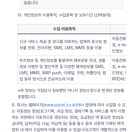
않습니다.
라. 개인정보의 이용목적, 수집항목 및 보유기간 (선택동의)
수집·이용목적
이동전화번호
신규 서비스 제공 및 광고를 의뢰하는 업체의 광고성 정
호, e-ma
보를 전화, 전자우편, SMS, LMS, MMS 등을 이용
인정보
위치정보 및 개인정보를 활용하여 해외로밍 안내, 생활
이동전화번호
정보 이벤트 및 할인쿠폰 등 다양한 혜택정보를 SMS,
호, e-ma
LMS, MMS, WAP push, 이메일, 우편, 어플안내, 팝
인정보, 위치정
업 등의 방식으로 전송하는데 이용
RFID태그 
※위 정보는 가입당시 정보뿐만 아니라 정보수정으로 변경된 정보를
포함합니다.
6. 회사는 홈페이지(
www.joytel.co.kr)에서
법령에 따라 수집할 수 있
는 자동생성 정보(로그기록, 과금 정보, 결제기록 등 서비스를 계약 이행
하는 과정에서 자동적으로 생성되는 정보), 요금정산 에 필요한 정보(요
금내역, 납부/미납 사실, 미납액 등) 등을 필수 동의 사항에 기재된 목적
범위 내 에서 수집하여 이를 이용할 수 있습니다(고객이 개별적으로 선택