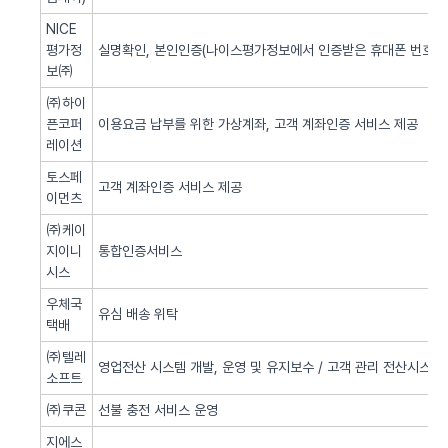
NICE
평가정
실명확인, 본인인증(나이스평가정보에서 인증받은 휴대폰 번호 사
보㈜
㈜하이
픈코퍼
이용요금 납부를 위한 가상계좌, 고객 계좌인증 서비스 제공
레이션
토스페
고객 계좌인증 서비스 제공
이먼츠
㈜케이
지이니
통합인증서비스
시스
우체국
유심 배송 위탁
택배
㈜텔레
영업전산 시스템 개발, 운영 및 유지보수 / 고객 관리 전산시스템 
소프트
㈜쿠콘
선불 충전 서비스 운영
지에스