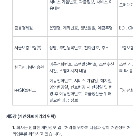
서비스 가입번호, 과금정보, 서비스 이
도매대가 
용내역
금융결제원
은행명, 계좌번호, 생년월일, 예금주명
EDI, CM
서울보증보험㈜
성명, 주민등록번호, 전화번호, 주소
보증보험 
이동전화번호, 스팸발신번호, 스팸수신
스팸 신고 
한국인터넷진흥원
시간, 스팸메시지 내용
의 타 통신
이동전화번호, 서비스 가입일, 해지일,
명의변경일, 번호변경 시 변경일 및 변
㈜SK텔링크
국제전화 서
경 후 이동전화번호, 요금정산을 위해
필요한 과금 정보
제5장 (개인정보 처리의 위탁)
1. 회사는 원활한 개인정보 업무처리를 위하여 다음과 같이 개인정보 처
리업무를 위탁하고 있습 니다.