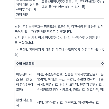
고유식별정보(주민등록번호, 운전면허증번호), 신용
자에 대한 전기통
광고 등으로 인한 서비스 정지 등)
신역무 가입, 재
가입 제한
※ 단, 주민등록번호는 명의도용, 요금감면, 미환급금 안내 등의 법적
근거가 있는 경우만 제한적으로 이용합니다.
※ 위 정보는 가입 당시 정보뿐만 아니라 정보수정으로 변경된 정보
를 포함합니다.
나. 조이텔 홈페이지 및 대리점 파트너 수집항목 및 이용목적 (필수동
의)
수집·이용목적
수집·
이동전화 서비
이름, 주민등록번호, 신분증 기재사항(발급일자, 운전면
스 온라인 신
연락처, 이메일, 주소, 수령인, 수령인 연락처, 배송주
청 (유심 구매
용시), 희망번호, 단말기 모델명, 단말기 일련번호, 요
포함)
신용카드일 경우 – 카드사, 카드번호, 유효기간, 명의자),
본인 식별 절
성명, 고유식별번호, 여권번호, 외국인등록번호
차