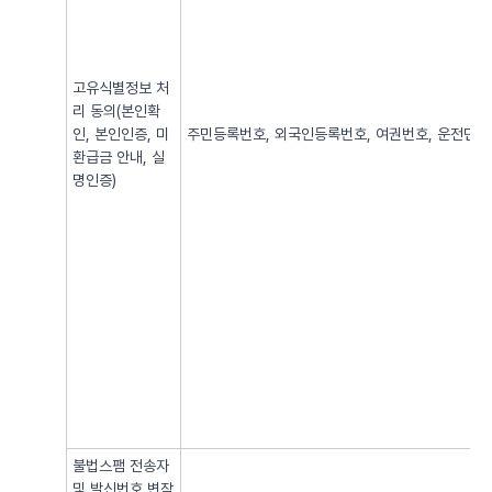
고유식별정보 처
리 동의(본인확
인, 본인인증, 미
주민등록번호, 외국인등록번호, 여권번호, 운전면허번
환급금 안내, 실
명인증)
불법스팸 전송자
및 발신번호 변작