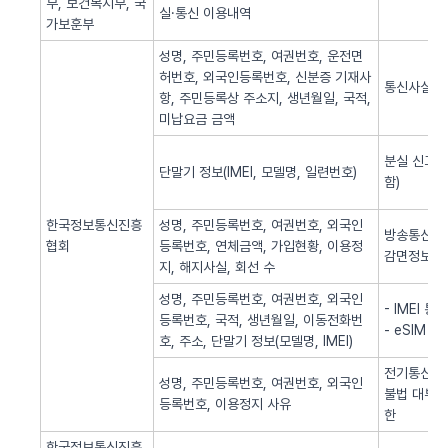
부, 보건복지부, 국
실·통신 이용내역
가보훈부
성명, 주민등록번호, 여권번호, 운전면
허번호, 외국인등록번호, 신분증 기재사
통신사실 
항, 주민등록상 주소지, 생년월일, 국적,
미납요금 금액
분실 신고된
단말기 정보(IMEI, 모델명, 일련번호)
함)
한국정보통신진흥
성명, 주민등록번호, 여권번호, 외국인
방송통신 신
협회
등록번호, 연체금액, 가입현황, 이용정
감면정보 
지, 해지사실, 회선 수
성명, 주민등록번호, 여권번호, 외국인
- IMEI 
등록번호, 국적, 생년월일, 이동전화번
- eSIM 
호, 주소, 단말기 정보(모델명, IMEI)
전기통신역무
성명, 주민등록번호, 여권번호, 외국인
불법 대부광
등록번호, 이용정지 사유
한
한국정보통신진흥