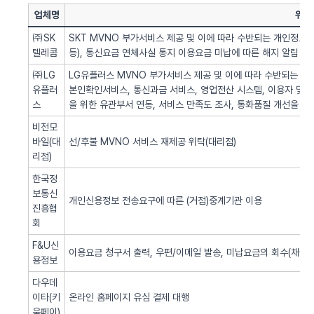
업체명
위탁
㈜SK
SKT MVNO 부가서비스 제공 및 이에 따라 수반되는 개인정보 
텔레콤
등), 통신요금 연체사실 통지 이용요금 미납에 따른 해지 알림 업
㈜LG
LG유플러스 MVNO 부가서비스 제공 및 이에 따라 수반되는 개인
유플러
본인확인서비스, 통신과금 서비스, 영업전산 시스템, 이용자 및 서
스
을 위한 유관부서 연동, 서비스 만족도 조사, 통화품질 개선을 위
비전모
바일(대
선/후불 MVNO 서비스 재제공 위탁(대리점)
리점)
한국정
보통신
개인신용정보 전송요구에 따른 (거점)중계기관 이용
진흥협
회
F&U신
이용요금 청구서 출력, 우편/이메일 발송, 미납요금의 회수(채권추
용정보
다우데
이타(키
온라인 홈페이지 유심 결제 대행
움페이)