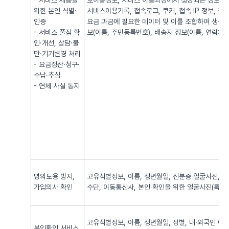
- 서비스 제공을
호이동정보, 서비스 이용과정에서 생성되는 정보(발·
위한 본인 식별·
서비스이용기록, 접속로그, 쿠키, 접속 IP 정보, 
인증
요금 과금에 필요한 데이터 및 이를 조합하여 생성되
- 서비스 풀짐 확
보(이름, 주민등록번호), 배송지 정보(이름, 연락처, 
인·개선, 상담·불
만·기기변경 처리
- 요금정산·청구·
수납·추심
- 연체 사실 통지
명의도용 방지,
고유식별정보, 이름, 생년월일, 신분증 얼굴사진, 신
가입의사 확인
수단, 이동통신사, 본인 확인을 위한 얼굴사진(특징정
고유식별정보, 이름, 생년월일, 성별, 내·외국인 여
본인확인 서비스