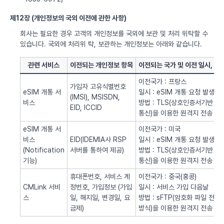
제12장 (개인정보의 국외 이전에 관한 사항)
회사는 필요한 경우 고객의 개인정보를 국외에 보관 및 처리 위탁할 수
있습니다. 국외에 처리위 탁, 보관하는 개인정보는 아래와 같습니다.
관련 서비스
이전되는 개인정보 항목
이전되는 국가 및 이전 일시, 방
이전국가 : 프랑스
가입자 고유식별번호
eSIM 개통 서
일시 : eSIM 개통 요청 발생시
(IMSI), MSISDN,
비스
방법 : TLS(상호인증서기반
EID, ICCID
통신)을 이용한 원격지 전송
eSIM 개통 서
이전국가 : 미국
비스
EID(IDEMIA사 RSP
일시 : eSIM 개통 요청 발생시
(Notification
서버를 통하여 제공)
방법 : TLS(상호인증서기반
기능)
통신)을 이용한 원격지 전송
휴대폰번호, 서비스 계
이전국가 : 중국(홍콩)
CMLink 서비
정번호, 가입정보 (가입
일시 : 서비스 가입 다음날
스
일, 해지일, 변경일, 요
방법 : sFTP(암호화 파일 전송
금제)
방식)을 이용한 원격지 전송