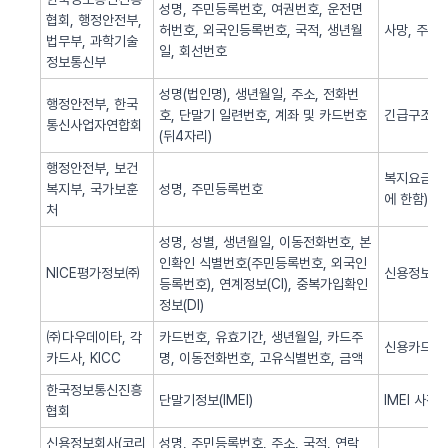
성명, 주민등록번호, 여권번호, 운전면
협회, 행정안전부,
허번호, 외국인등록번호, 국적, 생년월
사망, 주민
법무부, 과학기술
일, 회선번호
정보통신부
성명(법인명), 생년월일, 주소, 전화번
행정안전부, 한국
호, 단말기 일련번호, 계좌 및 카드번호
긴급구조(법
통신사업자연합회
(뒤4자리)
행정안전부, 보건
복지요금 감
복지부, 국가보훈
성명, 주민등록번호
에 한함)
처
성명, 성별, 생년월일, 이동전화번호, 본
인확인 식별번호(주민등록번호, 외국인
NICE평가정보㈜
신용정보 조
등록번호), 연계정보(CI), 중복가입확인
정보(DI)
㈜다우데이타, 각
카드번호, 유효기간, 생년월일, 카드주
신용카드 
카드사, KICC
명, 이동전화번호, 고유식별번호, 금액
한국정보통신진흥
단말기정보(IMEI)
IMEI 사전
협회
신용정보회사(코리
성명, 주민등록번호, 주소, 국적, 연락