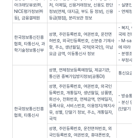
아크래딧뷰로㈜,
처, 이메일, 신용거래정보, 신용도 판단
- 실명인증
NICE평가정보㈜
정보(연체, 대지급, 부도 등 정보), 신용
- 연체정보
등), 금융결제원
등급(평점), 분리보관 정보
- 복지, 
성명, 주민등록번호, 여권번호, 운전면
국제 전화사
한국정보통신진흥
허번호, 외국인등록번호, 신분증 기재사
- M-sa
협회, 타통신사, 과
항, 주소, 생년월일, 국적(외국인), 미납
에 따라 S
학기술정보통신부
요금 금액, 이동통신사 정보
- 분쟁조정
- 부정사용
성명, 연체정보등록예정일, 제공기관,
통신요금 연
통신권 중복가입방지정보(공통DI)
성명, 주민등록번호, 여권번호, 외국인
등록번호, 개통일자, 생년월일, 상품명,
- 방송통신
회선수, 전화번호, 연체금액, 연체일자,
- 분신 단
등록사유, 서비스번호, 이용정지/해지사
한국정보통신진흥
(단말기 분
유, 성별, 단말기 정보, 주소, 개통일자,
협회, 타통신사
국적
성명, 주민등록번호, 운전면허번호, 외
국인등록번호, 여권번호, 휴대폰번호,