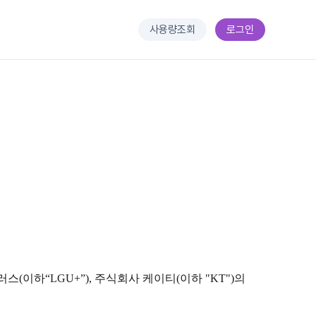
사용량조회
로그인
이하“LGU+”), 주식회사 케이티(이하 "KT")의