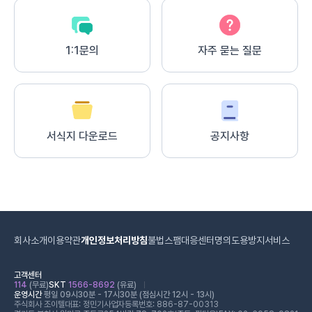
1:1문의
자주 묻는 질문
서식지 다운로드
공지사항
회사소개
이용약관
개인정보처리방침
불법스팸대응센터
명의도용방지서비스
고객센터
114
(무료)
SKT
1566-8692
(유료)
운영시간
평일 09시30분 - 17시30분 (점심시간 12시 - 13시)
주식회사 조이텔
대표: 정민기
사업자등록번호: 886-87-00313