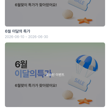
6월 이달의 특가
2026-06-10 ~ 2026-06-30