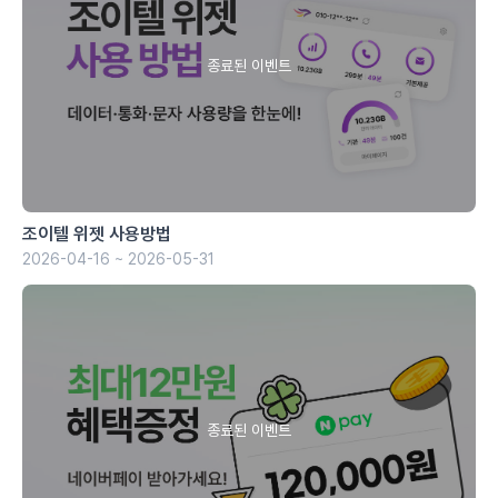
조이텔 위젯 사용방법
2026-04-16 ~ 2026-05-31