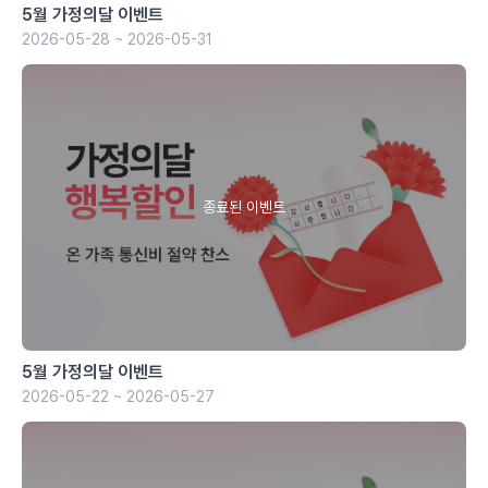
5월 가정의달 이벤트
2026-05-28 ~ 2026-05-31
5월 가정의달 이벤트
2026-05-22 ~ 2026-05-27