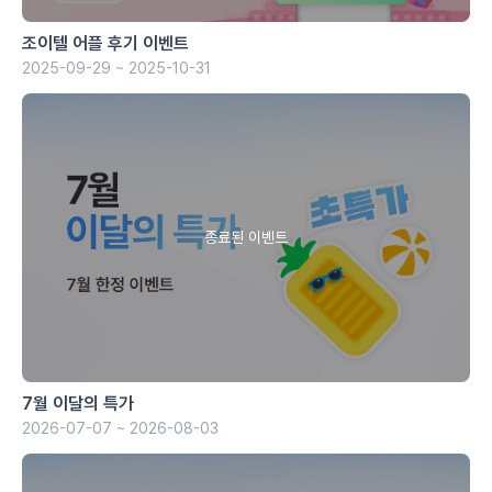
조이텔 어플 후기 이벤트
2025-09-29 ~ 2025-10-31
7월 이달의 특가
2026-07-07 ~ 2026-08-03