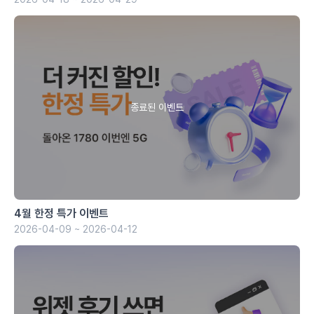
4월 한정 특가 이벤트
2026-04-09 ~ 2026-04-12