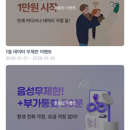
1월 데이터 무제한 이벤트
2026-01-01 ~ 2026-01-30