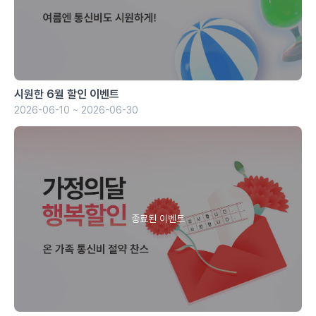
시원한 6월 할인 이벤트
2026-06-10 ~ 2026-06-30