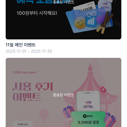
11월 메인 이벤트
2025-11-01 ~ 2025-11-30