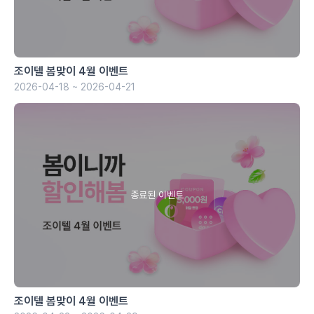
조이텔 봄맞이 4월 이벤트
2026-04-18 ~ 2026-04-21
조이텔 봄맞이 4월 이벤트