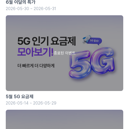
6월 이달의 특가
2026-05-30 ~ 2026-05-31
5월 5G 요금제
2026-05-14 ~ 2026-05-29