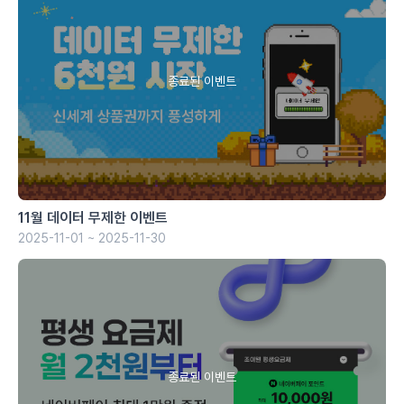
11월 데이터 무제한 이벤트
2025-11-01 ~ 2025-11-30