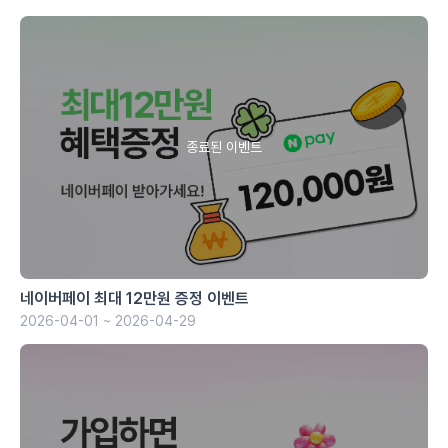
네이버페이 최대 12만원 증정 이벤트
2026-04-01 ~ 2026-04-29