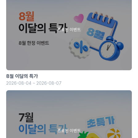
8월 이달의 특가
2026-08-04 ~ 2026-08-07