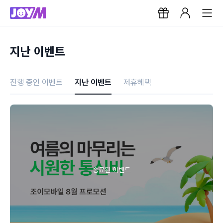
지난 이벤트
진행 중인 이벤트
지난 이벤트
제휴혜택