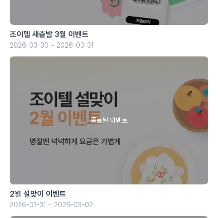
조이텔 새출발 3월 이벤트
2026-03-30 ~ 2026-03-31
2월 설맞이 이벤트
2026-01-31 ~ 2026-03-02