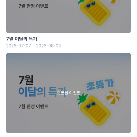
7월 이달의 특가
2026-07-07 ~ 2026-08-03