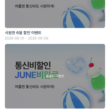
시원한 6월 할인 이벤트
2026-06-01 ~ 2026-06-09