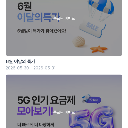
6월 이달의 특가
2026-05-30 ~ 2026-05-31