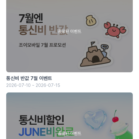
통신비 반값 7월 이벤트
2026-07-10 ~ 2026-07-15