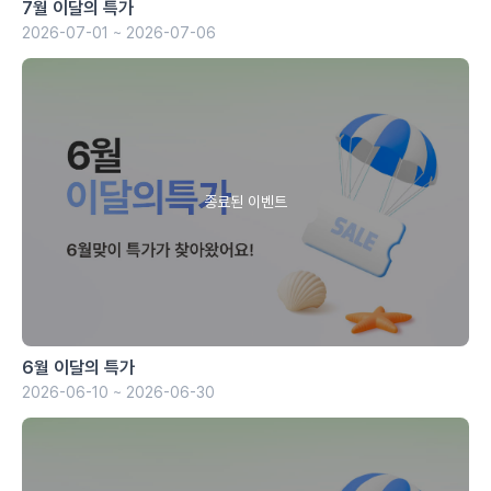
7월 이달의 특가
2026-07-01 ~ 2026-07-06
6월 이달의 특가
2026-06-10 ~ 2026-06-30