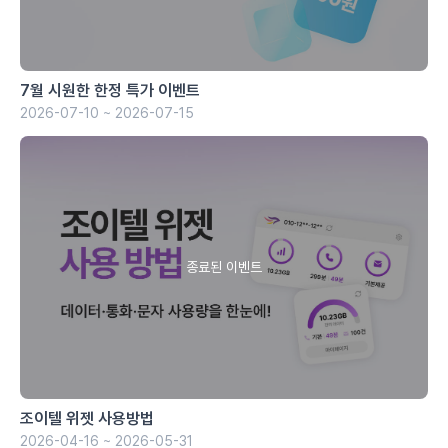
7월 시원한 한정 특가 이벤트
2026-07-10 ~ 2026-07-15
조이텔 위젯 사용방법
2026-04-16 ~ 2026-05-31