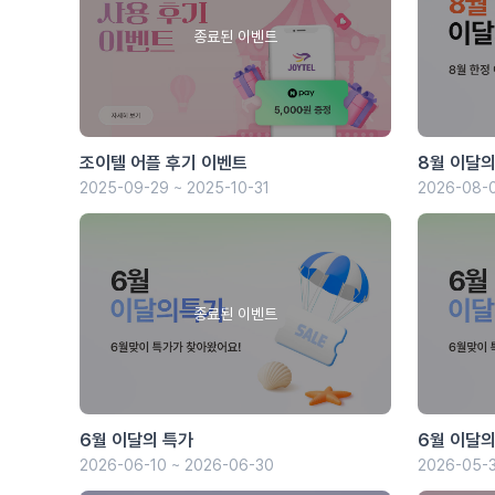
조이텔 어플 후기 이벤트
8월 이달의
2025-09-29 ~ 2025-10-31
2026-08-
6월 이달의 특가
6월 이달의
2026-06-10 ~ 2026-06-30
2026-05-3