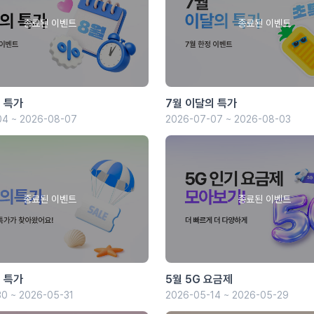
 특가
7월 이달의 특가
04 ~ 2026-08-07
2026-07-07 ~ 2026-08-03
 특가
5월 5G 요금제
0 ~ 2026-05-31
2026-05-14 ~ 2026-05-29