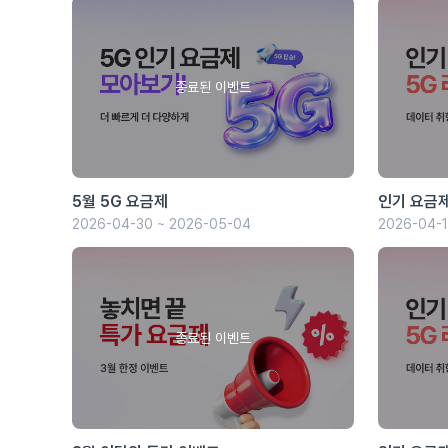
5월 5G 요금제
인기 요금제
2026-04-30 ~ 2026-05-04
2026-04-1