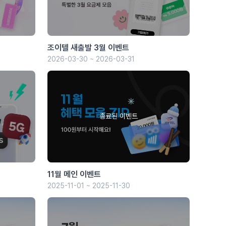
조이텔 새출발 3월 이벤트
2026-03-30 ~ 2026-03-31
11월 메인 이벤트
2025-11-01 ~ 2025-11-30