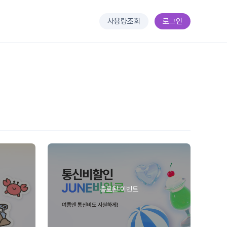
사용량조회
로그인