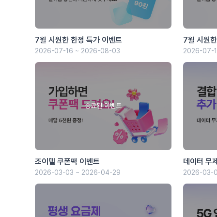
7월 시원한 한정 특가 이벤트
7월 시원한
2026-07-16 ~ 2026-08-03
2026-07-1
조이텔 쿠폰팩 이벤트
데이터 무제
2026-03-03 ~ 2026-04-29
2026-03-0