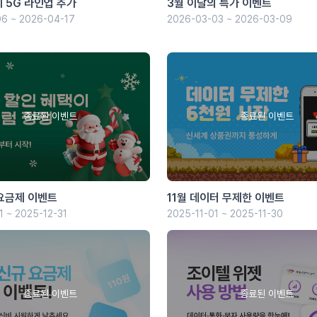
 5G 라인업 추가
3월 이달의 특가 이벤트
6 ~ 2026-04-17
2026-03-03 ~ 2026-03-09
요금제 이벤트
11월 데이터 무제한 이벤트
1 ~ 2025-12-31
2025-11-01 ~ 2025-11-30