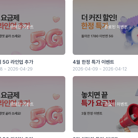
 5G 라인업 추가
4월 한정 특가 이벤트
8 ~ 2026-04-29
2026-04-09 ~ 2026-04-12