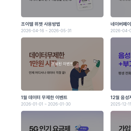
조이텔 위젯 사용방법
네이버페이 
2026-04-16 ~ 2026-05-31
2026-04-0
1월 데이터 무제한 이벤트
12월 음성
2026-01-01 ~ 2026-01-30
2025-12-1