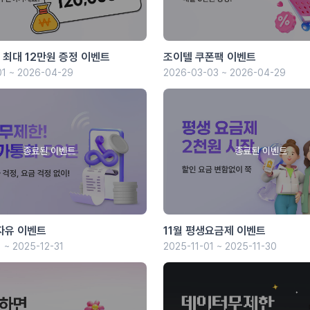
최대 12만원 증정 이벤트
조이텔 쿠폰팩 이벤트
1 ~ 2026-04-29
2026-03-03 ~ 2026-04-29
자유 이벤트
11월 평생요금제 이벤트
1 ~ 2025-12-31
2025-11-01 ~ 2025-11-30