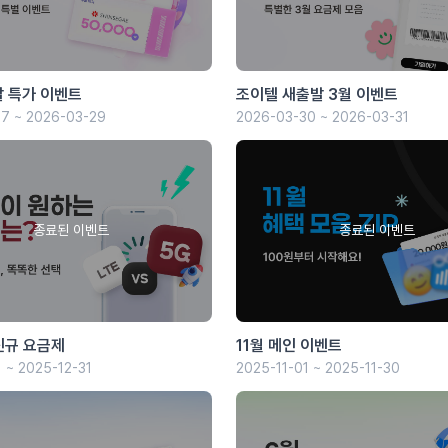
말 특가 이벤트
조이텔 새출발 3월 이벤트
7 ~ 2026-03-29
2026-03-30 ~ 2026-03-31
 신규 요금제
11월 메인 이벤트
1 ~ 2025-12-31
2025-11-01 ~ 2025-11-30