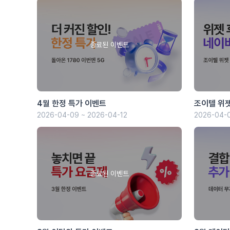
4월 한정 특가 이벤트
2026-04-09 ~ 2026-04-12
2026-04-0