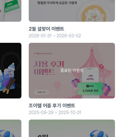
2월 설맞이 이벤트
2026-01-31 ~ 2026-03-02
조이텔 어플 후기 이벤트
2025-09-29 ~ 2025-10-31