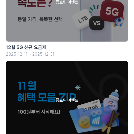
12월 5G 신규 요금제
2025-12-11 ~ 2025-12-31