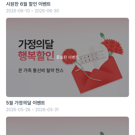
시원한 6월 할인 이벤트
2026-06-10 ~ 2026-06-30
5월 가정의달 이벤트
2026-05-28 ~ 2026-05-31