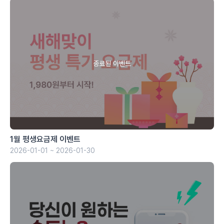
1월 평생요금제 이벤트
2026-01-01 ~ 2026-01-30