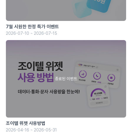
7월 시원한 한정 특가 이벤트
2026-07-10 ~ 2026-07-15
조이텔 위젯 사용방법
2026-04-16 ~ 2026-05-31