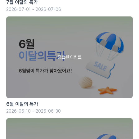
7월 이달의 특가
2026-07-01 ~ 2026-07-06
6월 이달의 특가
2026-06-10 ~ 2026-06-30