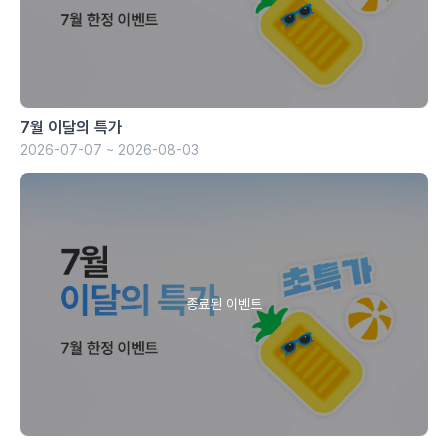
7월 이달의 특가
2026-07-07 ~ 2026-08-03