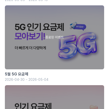
5월 5G 요금제
2026-04-30 ~ 2026-05-04