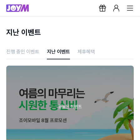
지난 이벤트
진행 중인 이벤트
지난 이벤트
제휴혜택