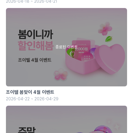
2026-04-18 ~ 2026-04-21
조이텔 봄맞이 4월 이벤트
2026-04-22 ~ 2026-04-29