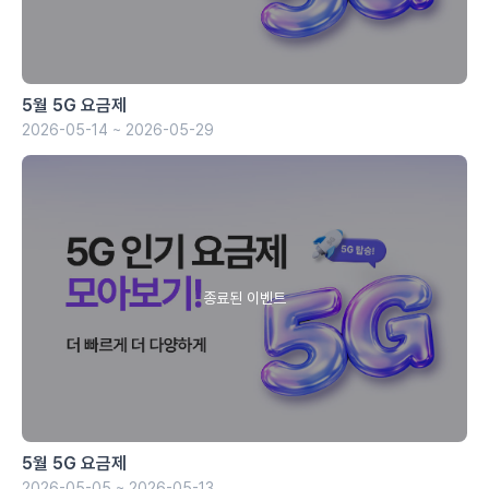
5월 5G 요금제
2026-05-14 ~ 2026-05-29
5월 5G 요금제
2026-05-05 ~ 2026-05-13