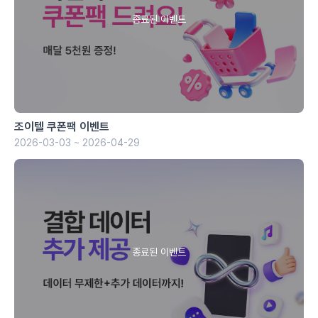
조이텔 쿠폰팩 이벤트
2026-03-03 ~ 2026-04-29