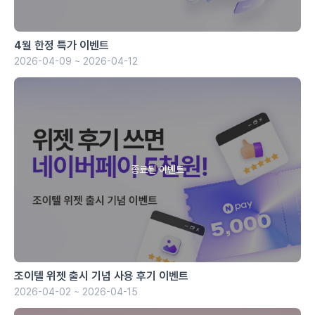
4월 한정 특가 이벤트
2026-04-09 ~ 2026-04-12
조이텔 위젯 출시 기념 사용 후기 이벤트
2026-04-02 ~ 2026-04-15