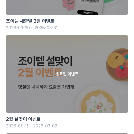
조이텔 새출발 3월 이벤트
2026-03-30 ~ 2026-03-31
2월 설맞이 이벤트
2026-01-31 ~ 2026-03-02