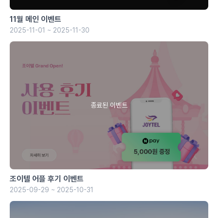
11월 메인 이벤트
2025-11-01 ~ 2025-11-30
조이텔 어플 후기 이벤트
2025-09-29 ~ 2025-10-31