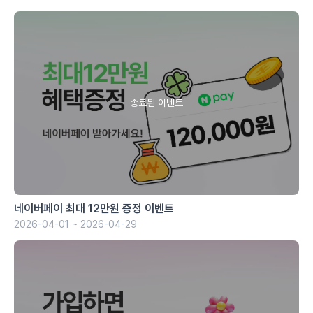
네이버페이 최대 12만원 증정 이벤트
2026-04-01 ~ 2026-04-29