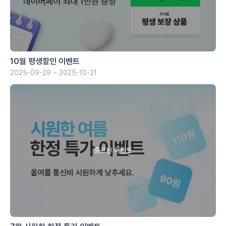
10월 평생할인 이벤트
2025-09-29 ~ 2025-10-31