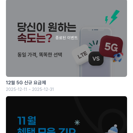
12월 5G 신규 요금제
2025-12-11 ~ 2025-12-31