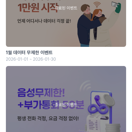
1월 데이터 무제한 이벤트
2026-01-01 ~ 2026-01-30