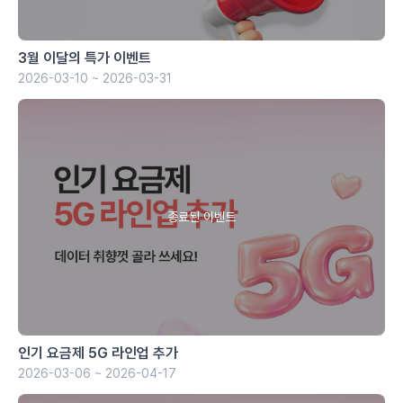
3월 이달의 특가 이벤트
2026-03-10 ~ 2026-03-31
인기 요금제 5G 라인업 추가
2026-03-06 ~ 2026-04-17