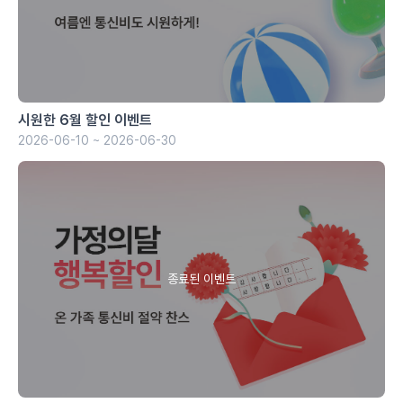
시원한 6월 할인 이벤트
2026-06-10 ~ 2026-06-30