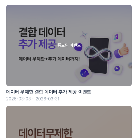
데이터 무제한 결합 데이터 추가 제공 이벤트
2026-03-03 ~ 2026-03-31