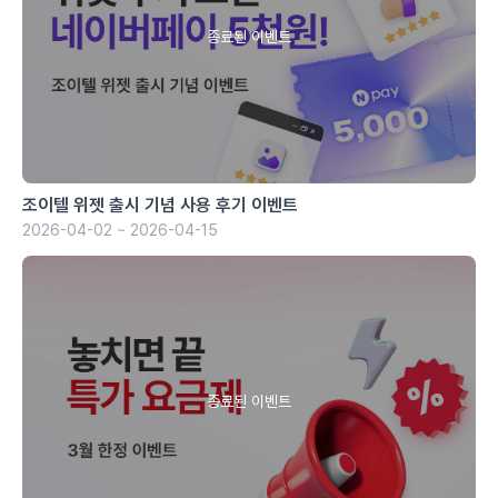
조이텔 위젯 출시 기념 사용 후기 이벤트
2026-04-02 ~ 2026-04-15