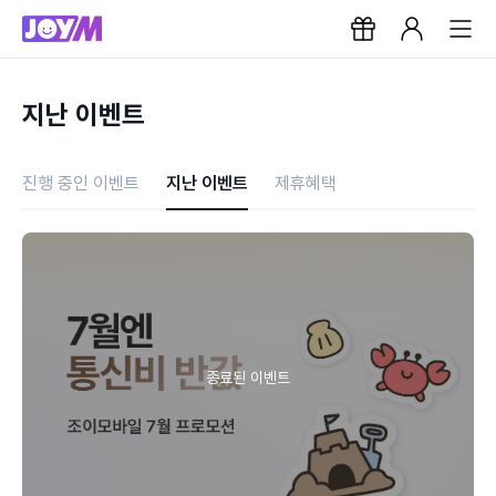
지난 이벤트
진행 중인 이벤트
지난 이벤트
제휴혜택