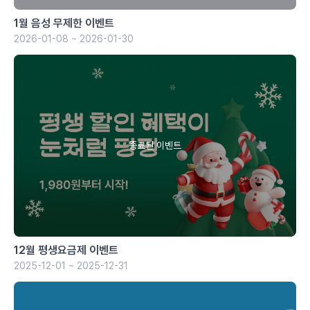
1월 음성 무제한 이벤트
2026-01-08 ~ 2026-01-30
12월 평생요금제 이벤트
2025-12-01 ~ 2025-12-31