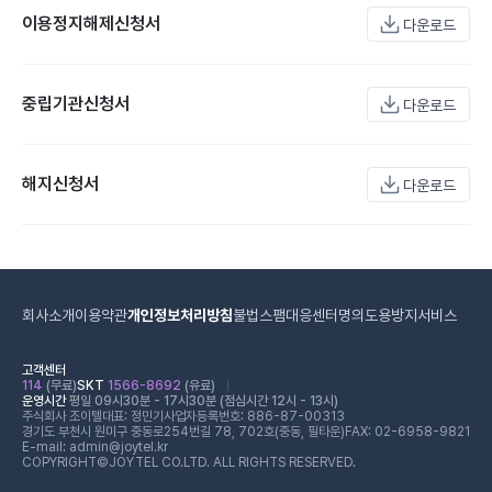
이용정지해제신청서
다운로드
중립기관신청서
다운로드
해지신청서
다운로드
회사소개
이용약관
개인정보처리방침
불법스팸대응센터
명의도용방지서비스
고객센터
114
(무료)
SKT
1566-8692
(유료)
운영시간
평일 09시30분 - 17시30분 (점심시간 12시 - 13시)
주식회사 조이텔
대표: 정민기
사업자등록번호: 886-87-00313
경기도 부천시 원미구 중동로254번길 78, 702호(중동, 필타운)
FAX: 02-6958-9821
E-mail: admin@joytel.kr
COPYRIGHT©JOYTEL CO.LTD. ALL RIGHTS RESERVED.