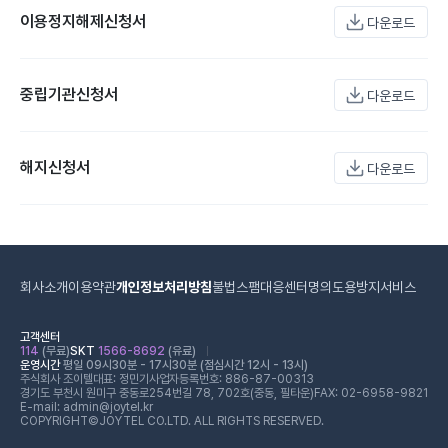
이용정지해제신청서
다운로드
중립기관신청서
다운로드
해지신청서
다운로드
회사소개
이용약관
개인정보처리방침
불법스팸대응센터
명의도용방지서비스
고객센터
114
(무료)
SKT
1566-8692
(유료)
운영시간
평일 09시30분 - 17시30분 (점심시간 12시 - 13시)
주식회사 조이텔
대표: 정민기
사업자등록번호: 886-87-00313
경기도 부천시 원미구 중동로254번길 78, 702호(중동, 필타운)
FAX: 02-6958-9821
E-mail: admin@joytel.kr
COPYRIGHT©JOYTEL CO.LTD. ALL RIGHTS RESERVED.