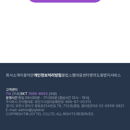
회사소개
이용약관
개인정보처리방침
불법스팸대응센터
명의도용방지서비스
고객센터
114
(무료)
SKT
1566-8692
(유료)
운영시간
평일 09시30분 - 17시30분 (점심시간 12시 - 13시)
주식회사 조이텔
대표: 정민기
사업자등록번호: 886-87-00313
경기도 부천시 원미구 중동로254번길 78, 702호(중동, 필타운)
FAX: 02-6958-9821
E-mail: admin@joytel.kr
COPYRIGHT©JOYTEL CO.LTD. ALL RIGHTS RESERVED.