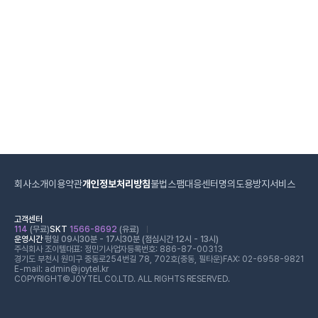
회사소개
이용약관
개인정보처리방침
불법스팸대응센터
명의도용방지서비스
고객센터
114
(무료)
SKT
1566-8692
(유료)
운영시간
평일 09시30분 - 17시30분 (점심시간 12시 - 13시)
주식회사 조이텔
대표: 정민기
사업자등록번호: 886-87-00313
경기도 부천시 원미구 중동로254번길 78, 702호(중동, 필타운)
FAX: 02-6958-9821
E-mail: admin@joytel.kr
COPYRIGHT©JOYTEL CO.LTD. ALL RIGHTS RESERVED.