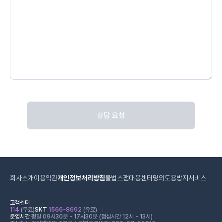
상담 요청
회사소개
이용약관
개인정보처리방침
불법스팸대응센터
명의도용방지서비스
고객센터
114
(무료)
SKT
1566-8692
(유료)
운영시간
평일 09시30분 - 17시30분 (점심시간 12시 - 13시)