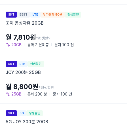
SKT
BEST
LTE
부가통화 50분
평생할인
조이 음성자유 20GB
월 7,810원
*평생할인
20GB
통화
기본제공
문자
100 건
SKT
LTE
평생할인
JOY 200분 25GB
월 8,800원
*평생할인
25GB
통화
200 분
문자
100 건
SKT
5G
평생할인
5G JOY 300분 20GB