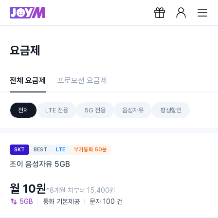
요금제
전체 요금제
프로모션 요금제
전체
LTE 전용
5G 전용
음성자유
평생할인
SKT
BEST
LTE
부가통화 50분
조이 음성자유 5GB
월 10원
*8개월 차부터 15,400원
5GB
통화
기본제공
문자
100 건