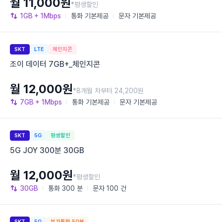
월 11,000원
*평생할인
1GB
+ 1Mbps
통화
기본제공
문자
기본제공
SKT
LTE
체인지콘
조이 데이터 7GB+_체인지콘
월 12,000원
*8개월 차부터 24,200원
7GB
+ 1Mbps
통화
기본제공
문자
기본제공
SKT
5G
평생할인
5G JOY 300분 30GB
월 12,000원
*평생할인
30GB
통화
300 분
문자
100 건
SKT
5G
부가통화 50분