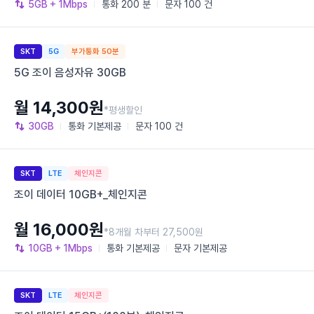
5GB
+ 1Mbps
통화
200 분
문자
100 건
SKT
5G
부가통화 50분
5G 조이 음성자유 30GB
월 14,300원
*평생할인
30GB
통화
기본제공
문자
100 건
SKT
LTE
체인지콘
조이 데이터 10GB+_체인지콘
월 16,000원
*8개월 차부터 27,500원
10GB
+ 1Mbps
통화
기본제공
문자
기본제공
SKT
LTE
체인지콘