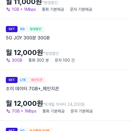
월 11,000원
*평생할인
1GB
+ 1Mbps
통화
기본제공
문자
기본제공
SKT
5G
평생할인
5G JOY 300분 30GB
월 12,000원
*평생할인
30GB
통화
300 분
문자
100 건
SKT
LTE
체인지콘
조이 데이터 7GB+_체인지콘
월 12,000원
*8개월 차부터 24,200원
7GB
+ 1Mbps
통화
기본제공
문자
기본제공
SKT
5G
부가통화 50분