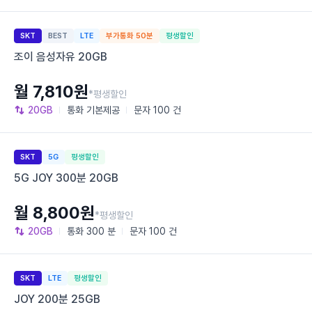
SKT
BEST
LTE
부가통화 50분
평생할인
조이 음성자유 20GB
월 7,810원
*평생할인
20GB
통화
기본제공
문자
100 건
SKT
5G
평생할인
5G JOY 300분 20GB
월 8,800원
*평생할인
20GB
통화
300 분
문자
100 건
SKT
LTE
평생할인
JOY 200분 25GB