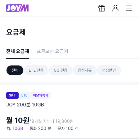
요금제
전체 요금제
프로모션 요금제
전체
LTE 전용
5G 전용
음성자유
평생할인
SKT
LTE
이달의특가
JOY 200분 10GB
월 10원
*8개월 차부터 19,800원
10GB
통화
200 분
문자
100 건