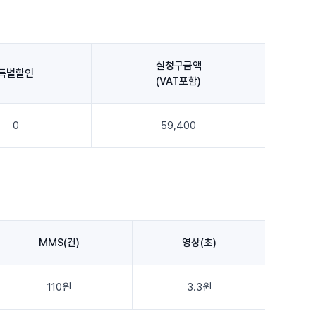
실청구금액
특별할인
(VAT포함)
0
59,400
MMS(건)
영상(초)
110원
3.3원