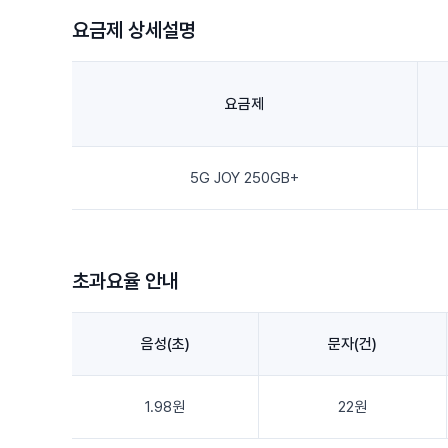
요금제 상세설명
요금제
5G JOY 250GB+
초과요율 안내
음성(초)
문자(건)
1.98원
22원