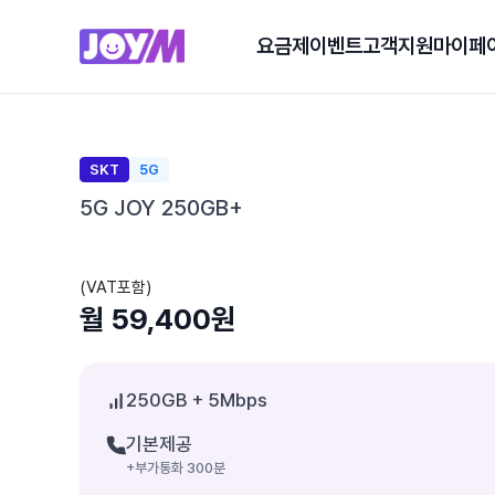
요금제
이벤트
고객지원
마이페
SKT
5G
5G JOY 250GB+
(VAT포함)
월 59,400원
250GB
+ 5Mbps
기본제공
+부가통화 300분