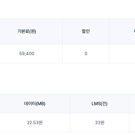
기본료(원)
할인
59,400
0
데이터(MB)
LMS(건)
22.53원
33원