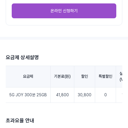
온라인 신청하기
요금제 상세설명
실청
요금제
기본료(원)
할인
특별할인
(VA
5G JOY 300분 25GB
41,800
30,800
0
11,
초과요율 안내