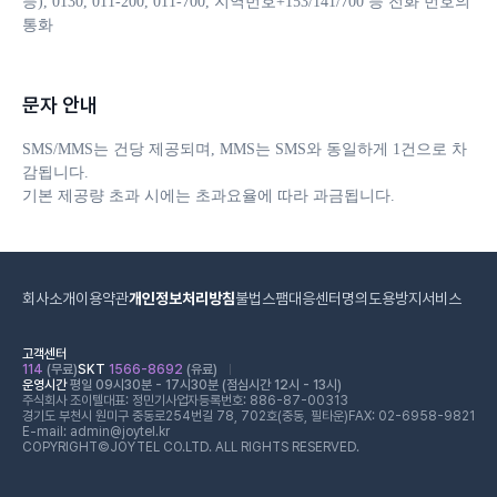
등), 0130, 011-200, 011-700, 지역번호+153/141/700 등 전화 번호의 
통화
문자 안내
SMS/MMS는 건당 제공되며, MMS는 SMS와 동일하게 1건으로 차
감됩니다. 

기본 제공량 초과 시에는 초과요율에 따라 과금됩니다.
회사소개
이용약관
개인정보처리방침
불법스팸대응센터
명의도용방지서비스
고객센터
114
(무료)
SKT
1566-8692
(유료)
운영시간
평일 09시30분 - 17시30분 (점심시간 12시 - 13시)
주식회사 조이텔
대표: 정민기
사업자등록번호: 886-87-00313
경기도 부천시 원미구 중동로254번길 78, 702호(중동, 필타운)
FAX: 02-6958-9821
E-mail: admin@joytel.kr
COPYRIGHT©JOYTEL CO.LTD. ALL RIGHTS RESERVED.