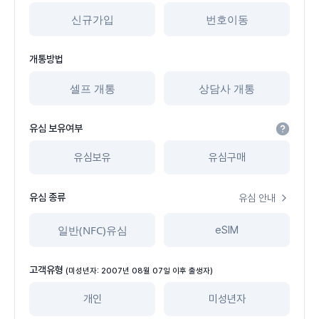
신규가입
번호이동
개통방법
셀프 개통
상담사 개통
유심 보유여부
유심보유
유심구매
유심 종류
유심 안내
일반(NFC)유심
eSIM
고객유형
(미성년자: 2007년 08월 07일 이후 출생자)
개인
미성년자