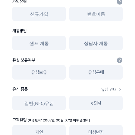
가입유형
신규가입
번호이동
개통방법
셀프 개통
상담사 개통
유심 보유여부
유심보유
유심구매
유심 종류
유심 안내
일반(NFC)유심
eSIM
고객유형
(미성년자: 2007년 08월 07일 이후 출생자)
개인
미성년자