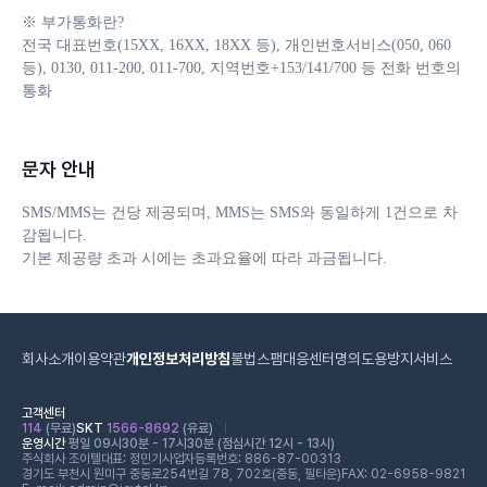
※ 부가통화란?

전국 대표번호(15XX, 16XX, 18XX 등), 개인번호서비스(050, 060 
등), 0130, 011-200, 011-700, 지역번호+153/141/700 등 전화 번호의 
통화
문자 안내
SMS/MMS는 건당 제공되며, MMS는 SMS와 동일하게 1건으로 차
감됩니다. 

기본 제공량 초과 시에는 초과요율에 따라 과금됩니다.
회사소개
이용약관
개인정보처리방침
불법스팸대응센터
명의도용방지서비스
고객센터
114
(무료)
SKT
1566-8692
(유료)
운영시간
평일 09시30분 - 17시30분 (점심시간 12시 - 13시)
주식회사 조이텔
대표: 정민기
사업자등록번호: 886-87-00313
경기도 부천시 원미구 중동로254번길 78, 702호(중동, 필타운)
FAX: 02-6958-9821