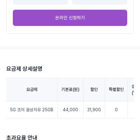
온라인 신청하기
요금제 상세설명
실청
요금제
기본료(원)
할인
특별할인
(VA
5G 조이 음성자유 25GB
44,000
31,900
0
12
초과요율 안내