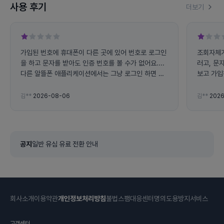
사용 후기
더보기
가입된 번호에 휴대폰이 다른 곳에 있어 번호로 로그인
조회자체가
을 하고 문자를 받아도 인증 번호를 볼 수가 없어요....
러고, 문
다른 알뜰폰 애플리케이션에서는 그냥 로그인 하면 사
보고 가입
용량 조회가 가능하는데 왜 전화번호로 로그인 하라고
하면 불편해요... 그리고 앱에서 자꾸 튕겨지고 문자 인
김**
2026-08-06
김**
2026
증 번호도 잘 오지도 않아요
공지
일반 유심 유료 전환 안내
회사소개
이용약관
개인정보처리방침
불법스팸대응센터
명의도용방지서비스
고객센터