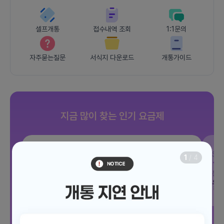
셀프개통
접수내역 조회
1:1문의
자주묻는질문
서식지 다운로드
개통가이드
지금 많이 찾는 인기 요금제
SKT
조이 음성자유 7GB
SK
1
/
4
데이터
7GB
통화 기본제공
문자 100건
통화
월 3,300원
월
/ 평생할인
전체보기