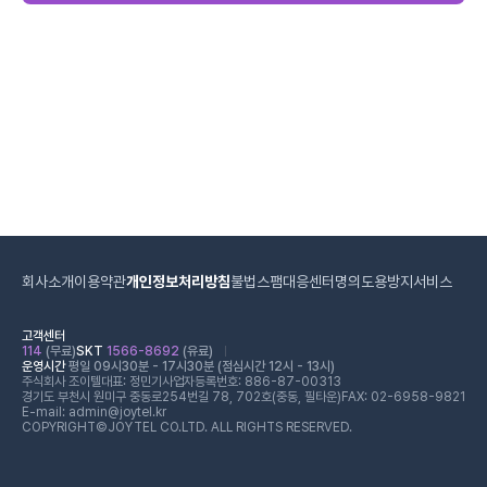
회사소개
이용약관
개인정보처리방침
불법스팸대응센터
명의도용방지서비스
고객센터
114
(무료)
SKT
1566-8692
(유료)
운영시간
평일 09시30분 - 17시30분 (점심시간 12시 - 13시)
주식회사 조이텔
대표: 정민기
사업자등록번호: 886-87-00313
경기도 부천시 원미구 중동로254번길 78, 702호(중동, 필타운)
FAX: 02-6958-9821
E-mail: admin@joytel.kr
COPYRIGHT©JOYTEL CO.LTD. ALL RIGHTS RESERVED.