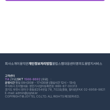
회사소개
이용약관
개인정보처리방침
불법스팸대응센터
명의도용방지서비스
고객센터
114
(무료)
SKT
1566-8692
(유료)
운영시간
평일 09시30분 - 17시30분 (점심시간 12시 - 13시)
주식회사 조이텔
대표: 정민기
사업자등록번호: 886-87-00313
경기도 부천시 원미구 중동로254번길 78, 702호(중동, 필타운)
FAX: 02-6958-9821
E-mail: admin@joytel.kr
COPYRIGHT©JOYTEL CO.LTD. ALL RIGHTS RESERVED.