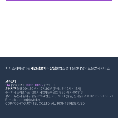
회사소개
이용약관
개인정보처리방침
불법스팸대응센터
명의도용방지서비스
고객센터
114
(무료)
SKT
1566-8692
(유료)
운영시간
평일 09시30분 - 17시30분 (점심시간 12시 - 13시)
주식회사 조이텔
대표: 정민기
사업자등록번호: 886-87-00313
경기도 부천시 원미구 중동로254번길 78, 702호(중동, 필타운)
FAX: 02-6958-9821
E-mail: admin@joytel.kr
COPYRIGHT©JOYTEL CO.LTD. ALL RIGHTS RESERVED.