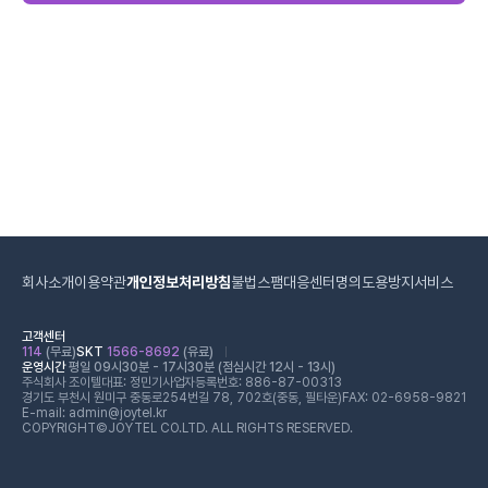
회사소개
이용약관
개인정보처리방침
불법스팸대응센터
명의도용방지서비스
고객센터
114
(무료)
SKT
1566-8692
(유료)
운영시간
평일 09시30분 - 17시30분 (점심시간 12시 - 13시)
주식회사 조이텔
대표: 정민기
사업자등록번호: 886-87-00313
경기도 부천시 원미구 중동로254번길 78, 702호(중동, 필타운)
FAX: 02-6958-9821
E-mail: admin@joytel.kr
COPYRIGHT©JOYTEL CO.LTD. ALL RIGHTS RESERVED.