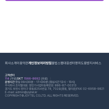
회사소개
이용약관
개인정보처리방침
불법스팸대응센터
명의도용방지서비스
고객센터
114
(무료)
SKT
1566-8692
(유료)
운영시간
평일 09시30분 - 17시30분 (점심시간 12시 - 13시)
주식회사 조이텔
대표: 정민기
사업자등록번호: 886-87-00313
경기도 부천시 원미구 중동로254번길 78, 702호(중동, 필타운)
FAX: 02-6958-9821
E-mail: admin@joytel.kr
COPYRIGHT©JOYTEL CO.LTD. ALL RIGHTS RESERVED.