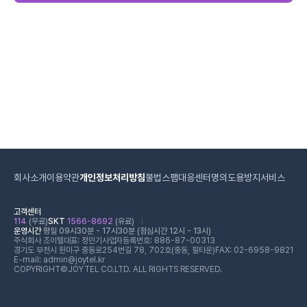
회사소개
이용약관
개인정보처리방침
불법스팸대응센터
명의도용방지서비스
고객센터
114
(무료)
SKT
1566-8692
(유료)
운영시간
평일 09시30분 - 17시30분 (점심시간 12시 - 13시)
주식회사 조이텔
대표: 정민기
사업자등록번호: 886-87-00313
경기도 부천시 원미구 중동로254번길 78, 702호(중동, 필타운)
FAX: 02-6958-9821
E-mail: admin@joytel.kr
COPYRIGHT©JOYTEL CO.LTD. ALL RIGHTS RESERVED.